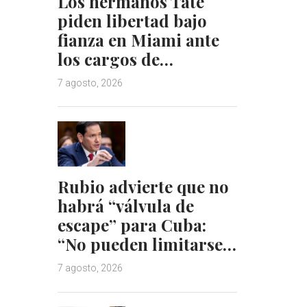
Los hermanos Tate
piden libertad bajo
fianza en Miami ante
los cargos de…
7 agosto, 2026
Rubio advierte que no
habrá “válvula de
escape” para Cuba:
“No pueden limitarse…
7 agosto, 2026