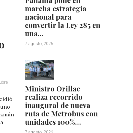
e
e
marcha estrategia
d
r
I
e
nacional para
n
s
convertir la Ley 285 en
t
una…
o
7 agosto, 2026
y
ubre,
Ministro Orillac
realiza recorrido
cidió
inaugural de nueva
 uno
ruta de Metrobus con
Guzmán
unidades 100%…
la
l
7 agosto, 2026