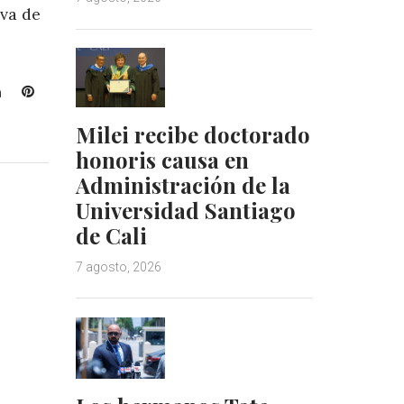
iva de
L
P
i
i
Milei recibe doctorado
n
n
k
t
honoris causa en
e
e
Administración de la
d
r
Universidad Santiago
I
e
de Cali
n
s
t
7 agosto, 2026