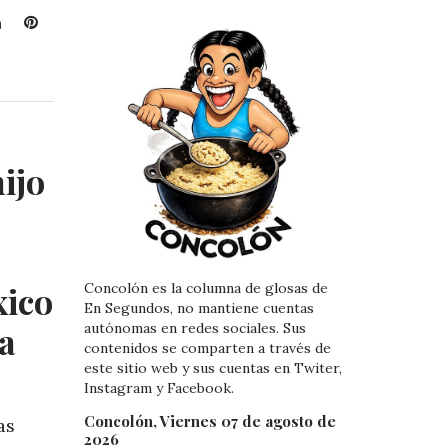
L
P
i
i
n
n
k
t
e
e
d
r
I
e
ijo
n
s
t
xico
Concolón es la columna de glosas de
En Segundos, no mantiene cuentas
ra
autónomas en redes sociales. Sus
contenidos se comparten a través de
este sitio web y sus cuentas en Twiter,
Instagram y Facebook.
Concolón, Viernes 07 de agosto de
as
2026