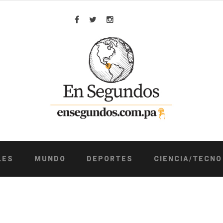
Facebook
Twitter
Instagram
LES
MUNDO
DEPORTES
CIENCIA/TECNO