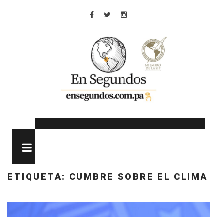
Skip
to
Facebook
Twitter
Instagram
content
MENU
ETIQUETA:
CUMBRE SOBRE EL CLIMA