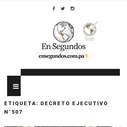
Skip
to
Facebook
Twitter
Instagram
content
MENU
ETIQUETA:
DECRETO EJECUTIVO
N°507