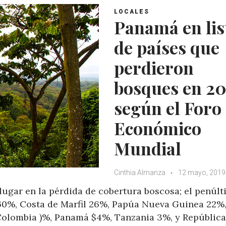
LOCALES
Panamá en lis
de países que
perdieron
bosques en 20
según el Foro
Económico
Mundial
Cinthia Almanza
12 mayo, 2019
lugar en la pérdida de cobertura boscosa; el penúl
 60%, Costa de Marfil 26%, Papúa Nueva Guinea 22%
 Colombia )%, Panamá $4%, Tanzania 3%, y República