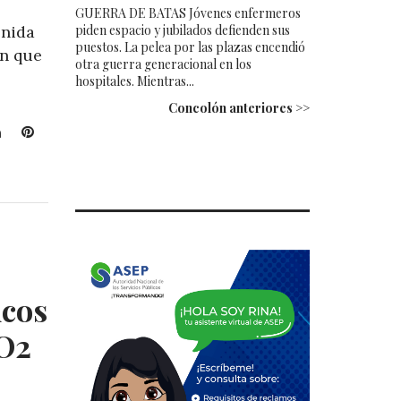
GUERRA DE BATAS Jóvenes enfermeros
piden espacio y jubilados defienden sus
enida
puestos. La pelea por las plazas encendió
an que
otra guerra generacional en los
hospitales. Mientras...
Concolón anteriores >>
L
P
i
i
n
n
k
t
e
e
d
r
I
e
n
s
t
icos
O2