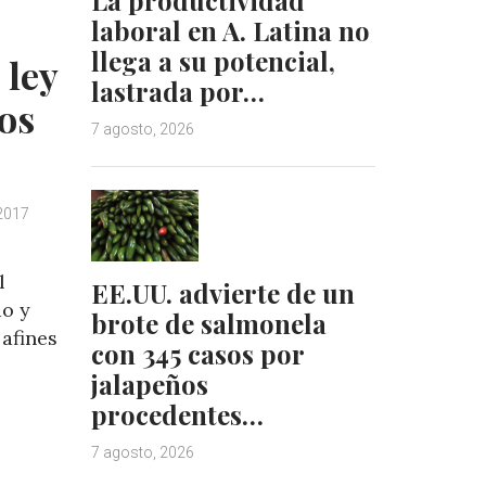
I
e
laboral en A. Latina no
n
s
llega a su potencial,
t
 ley
lastrada por…
vos
7 agosto, 2026
2017
l
EE.UU. advierte de un
do y
brote de salmonela
afines
con 345 casos por
jalapeños
procedentes…
7 agosto, 2026