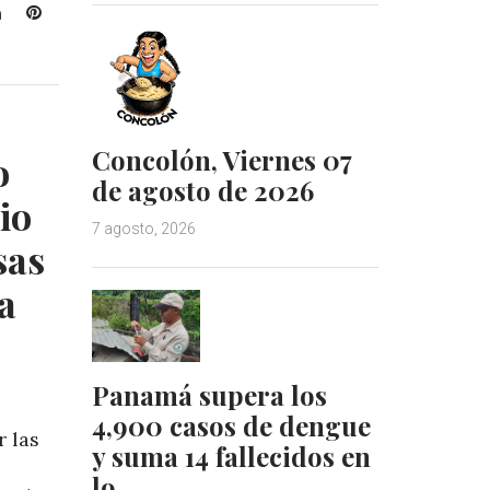
L
P
i
i
n
n
k
t
e
e
d
r
Concolón, Viernes 07
o
I
e
de agosto de 2026
n
s
io
t
7 agosto, 2026
sas
a
Panamá supera los
4,900 casos de dengue
r las
y suma 14 fallecidos en
lo…