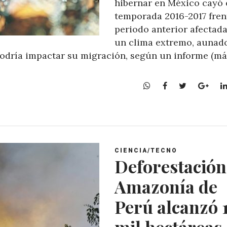
hibernar en México cayó 
temporada 2016-2017 fren
periodo anterior afectad
un clima extremo, aunado
podría impactar su migración, según un informe (m
W
F
T
G
h
a
w
o
a
c
i
o
t
e
t
g
s
b
t
l
A
o
e
e
CIENCIA/TECNO
p
o
r
+
Deforestación
p
k
Amazonía de
Perú alcanzó 
mil hectáreas