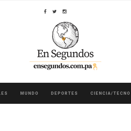
Facebook
Twitter
Instagram
LES
MUNDO
DEPORTES
CIENCIA/TECNO