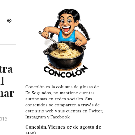
L
P
i
i
n
n
k
t
e
e
d
r
I
e
tra
n
s
t
l
Concolón es la columna de glosas de
mar
En Segundos, no mantiene cuentas
autónomas en redes sociales. Sus
contenidos se comparten a través de
este sitio web y sus cuentas en Twiter,
Instagram y Facebook.
2018
Concolón, Viernes 07 de agosto de
2026