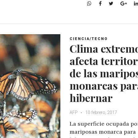
W
F
T
G
h
a
w
o
a
c
i
o
t
e
t
g
s
b
t
l
A
o
e
e
CIENCIA/TECNO
Clima extrem
p
o
r
+
p
k
afecta territor
de las maripo
monarcas par
hibernar
AFP
10 febrero, 2017
La superficie ocupada po
mariposas monarca para