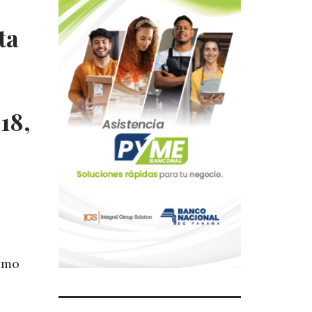
ta
18,
timo
,