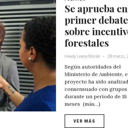
p
o
r
+
Se aprueba en
p
k
primer debate
sobre incenti
forestales
Heady Leane Morán
28 marzo, 
Según autoridades del
Ministerio de Ambiente, e
proyecto ha sido analiza
consensuado con grupos 
durante un periodo de 18
meses (más…)
VER MÁS