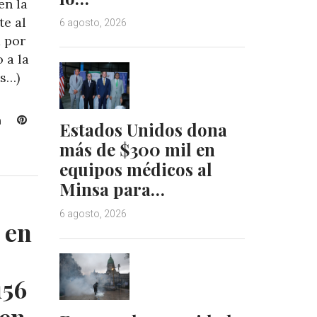
en la
te al
6 agosto, 2026
a por
 a la
ás…)
L
P
Estados Unidos dona
i
i
más de $300 mil en
n
n
equipos médicos al
k
t
e
e
Minsa para…
d
r
6 agosto, 2026
I
e
 en
n
s
t
156
 en