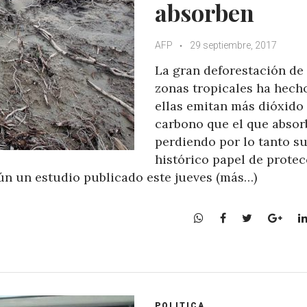
absorben
AFP
29 septiembre, 2017
La gran deforestación de 
zonas tropicales ha hech
ellas emitan más dióxido
carbono que el que absor
perdiendo por lo tanto s
histórico papel de prote
gún un estudio publicado este jueves (más…)
W
F
T
G
h
a
w
o
a
c
i
o
t
e
t
g
s
b
t
l
A
o
e
e
POLITICA