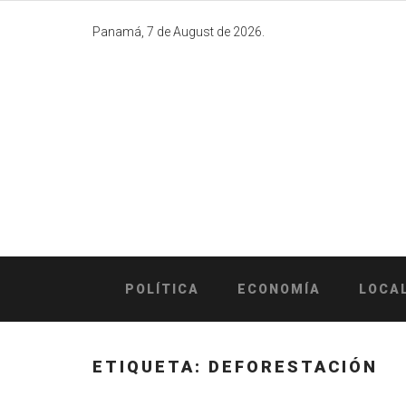
Skip
to
Panamá, 7 de August de 2026.
content
POLÍTICA
ECONOMÍA
LOCA
ETIQUETA:
DEFORESTACIÓN