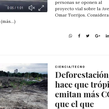
personas se oponen al
proyecto vial sobre la Av
Omar Torrijos. Consider
. (más…)
W
F
T
G
h
a
w
o
a
c
i
o
t
e
t
g
s
b
t
l
A
o
e
e
CIENCIA/TECNO
p
o
r
+
Deforestación
p
k
hace que tróp
emitan más C
que el que