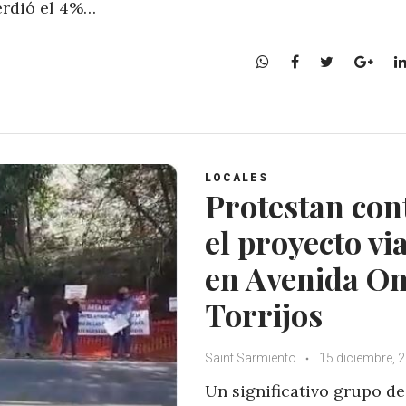
rdió el 4%…
W
F
T
G
h
a
w
o
a
c
i
o
t
e
t
g
s
b
t
l
A
o
e
e
LOCALES
p
o
r
+
Protestan con
p
k
el proyecto via
en Avenida O
Torrijos
Saint Sarmiento
15 diciembre, 
Un significativo grupo de