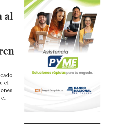
a al
ren
ocado
e el
eones
 el