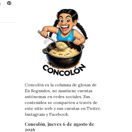
L
P
i
i
n
n
k
t
e
e
d
r
I
e
n
s
t
Concolón es la columna de glosas de
En Segundos, no mantiene cuentas
autónomas en redes sociales. Sus
contenidos se comparten a través de
este sitio web y sus cuentas en Twiter,
Instagram y Facebook.
Concolón, jueves 6 de agosto de
2026