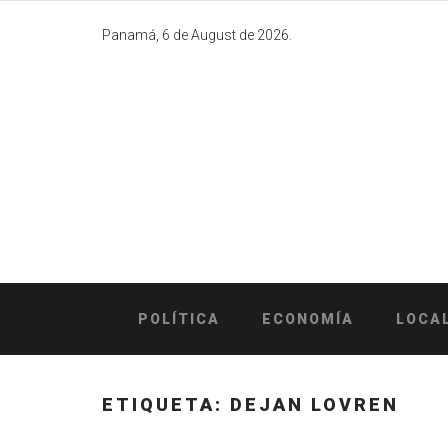
Skip
to
Panamá, 6 de August de 2026.
content
POLÍTICA
ECONOMÍA
LOCA
ETIQUETA:
DEJAN LOVREN