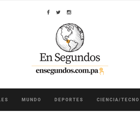
Facebook
Twitter
Instagram
LES
MUNDO
DEPORTES
CIENCIA/TECNO