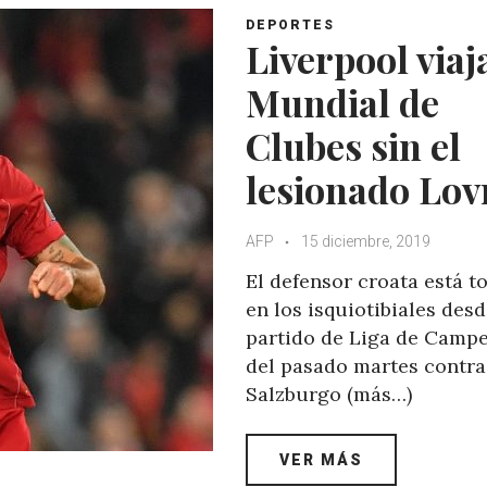
DEPORTES
Liverpool viaj
Mundial de
Clubes sin el
lesionado Lov
AFP
15 diciembre, 2019
El defensor croata está t
en los isquiotibiales desd
partido de Liga de Camp
del pasado martes contra
Salzburgo (más…)
VER MÁS