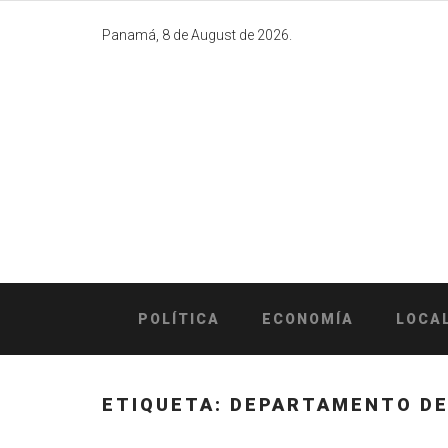
Skip
to
Panamá, 8 de August de 2026.
content
POLÍTICA
ECONOMÍA
LOCA
ETIQUETA:
DEPARTAMENTO DE