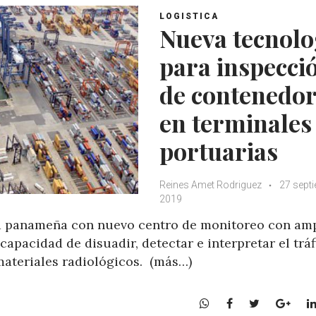
LOGISTICA
Nueva tecnolo
para inspecci
de contenedo
en terminales
portuarias
Reines Amet Rodriguez
27 sept
2019
ia panameña con nuevo centro de monitoreo con am
apacidad de disuadir, detectar e interpretar el tráf
 materiales radiológicos. (más…)
W
F
T
G