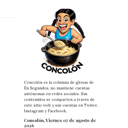
i
i
n
n
k
t
e
e
d
r
I
e
n
s
t
Concolón es la columna de glosas de
En Segundos, no mantiene cuentas
autónomas en redes sociales. Sus
contenidos se comparten a través de
este sitio web y sus cuentas en Twiter,
Instagram y Facebook.
Concolón, Viernes 07 de agosto de
2026