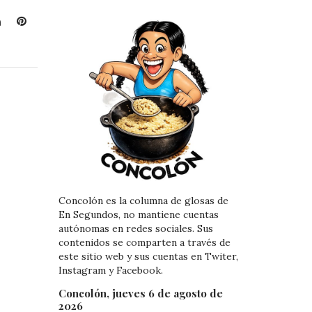
L
P
i
i
n
n
k
t
e
e
d
r
I
e
n
s
t
Concolón es la columna de glosas de
En Segundos, no mantiene cuentas
autónomas en redes sociales. Sus
contenidos se comparten a través de
este sitio web y sus cuentas en Twiter,
Instagram y Facebook.
Concolón, jueves 6 de agosto de
2026