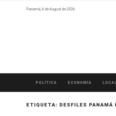
Skip
to
Panamá, 6 de August de 2026.
content
POLÍTICA
ECONOMÍA
LOCA
ETIQUETA:
DESFILES PANAMÁ