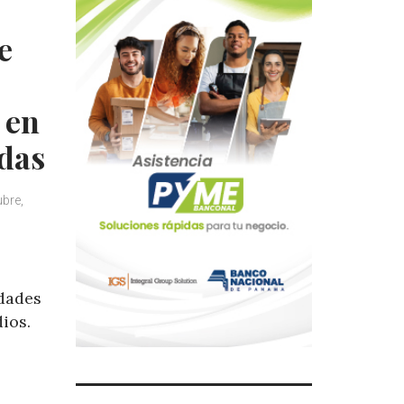
e
o
 en
idas
ubre,
idades
ios.