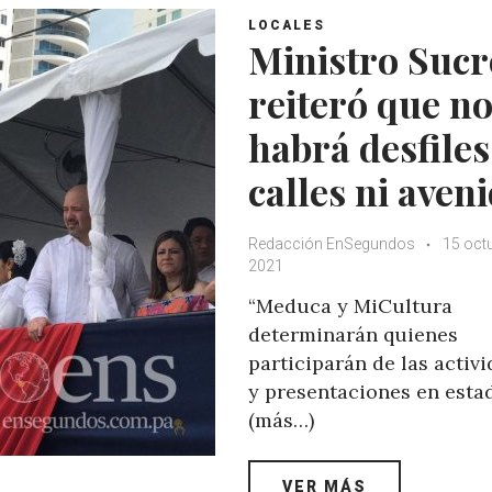
LOCALES
Ministro Sucr
reiteró que n
habrá desfiles
calles ni aven
Redacción EnSegundos
15 oct
2021
“Meduca y MiCultura
determinarán quienes
participarán de las activ
y presentaciones en estad
(más…)
VER MÁS