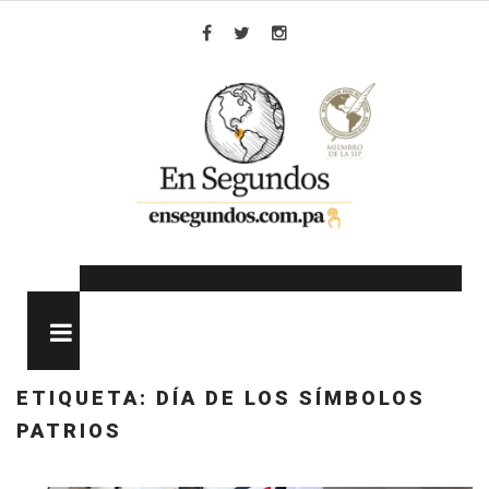
Skip
to
Facebook
Twitter
Instagram
content
MENU
ETIQUETA:
DÍA DE LOS SÍMBOLOS
PATRIOS