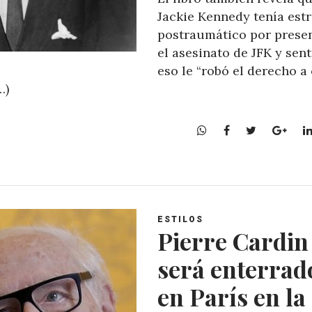
Jackie Kennedy tenía est
postraumático por prese
el asesinato de JFK y sen
eso le “robó el derecho a 
…)
W
F
T
G
h
a
w
o
a
c
i
o
t
e
t
g
s
b
t
l
A
o
e
e
ESTILOS
p
o
r
+
Pierre Cardin
p
k
será enterrad
en París en la