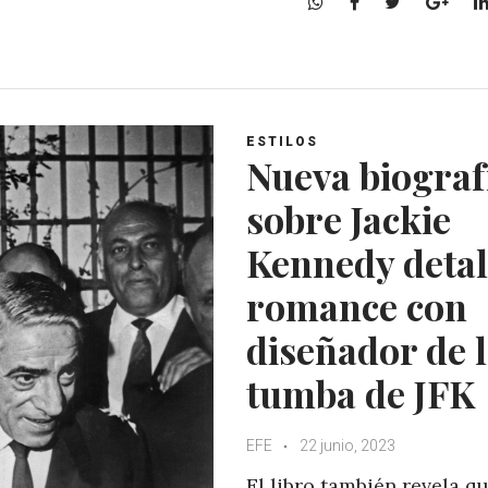
W
F
T
G
h
a
w
o
a
c
i
o
t
e
t
g
s
b
t
l
A
o
e
e
ESTILOS
p
o
r
+
Nueva biograf
p
k
sobre Jackie
Kennedy detal
romance con
diseñador de 
tumba de JFK
EFE
22 junio, 2023
El libro también revela q