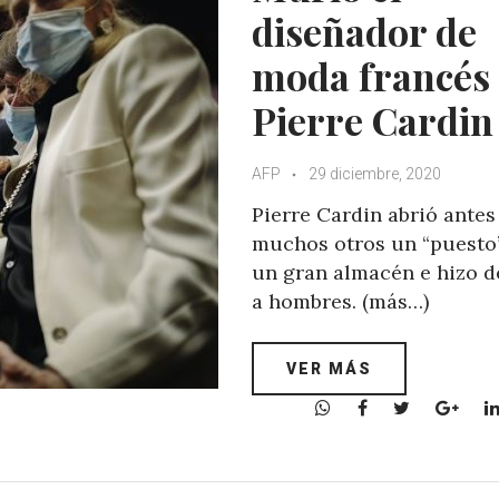
p
k
diseñador de
moda francés
Pierre Cardin
AFP
29 diciembre, 2020
Pierre Cardin abrió antes
muchos otros un “puesto
un gran almacén e hizo de
a hombres. (más…)
VER MÁS
W
F
T
G
h
a
w
o
a
c
i
o
t
e
t
g