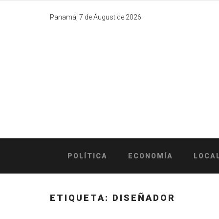
Skip
to
Panamá, 7 de August de 2026.
content
POLÍTICA
ECONOMÍA
LOCA
ETIQUETA:
DISEÑADOR