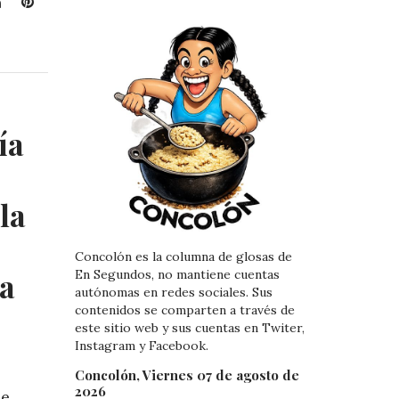
L
P
i
i
n
n
k
t
e
e
d
r
I
e
ía
n
s
t
la
Concolón es la columna de glosas de
la
En Segundos, no mantiene cuentas
autónomas en redes sociales. Sus
contenidos se comparten a través de
este sitio web y sus cuentas en Twiter,
Instagram y Facebook.
Concolón, Viernes 07 de agosto de
2026
ue