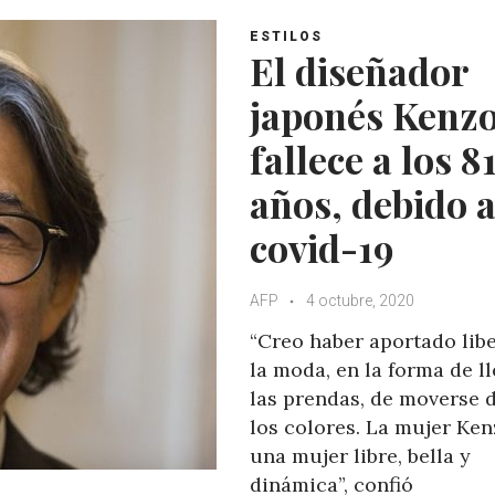
s
b
t
l
A
o
e
e
ESTILOS
El diseñador
p
o
r
+
p
k
japonés Kenz
fallece a los 8
años, debido a
covid-19
AFP
4 octubre, 2020
“Creo haber aportado libe
la moda, en la forma de ll
las prendas, de moverse d
los colores. La mujer Ken
una mujer libre, bella y
dinámica”, confió