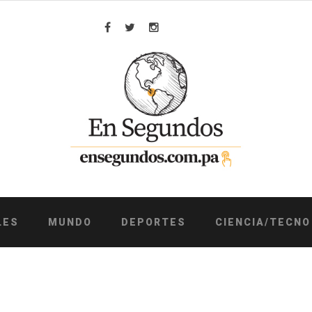
Facebook
Twitter
Instagram
LES
MUNDO
DEPORTES
CIENCIA/TECNO