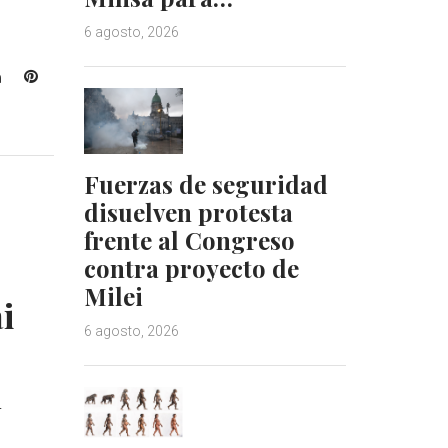
6 agosto, 2026
L
P
i
i
n
n
k
t
e
e
Fuerzas de seguridad
d
r
disuelven protesta
I
e
frente al Congreso
n
s
t
contra proyecto de
Milei
i
6 agosto, 2026
u