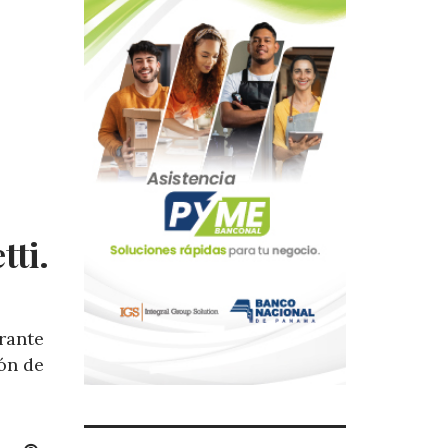
tti.
rante
ión de