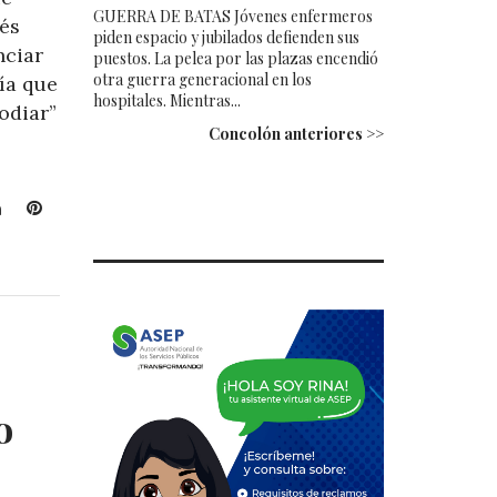
GUERRA DE BATAS Jóvenes enfermeros
rés
piden espacio y jubilados defienden sus
nciar
puestos. La pelea por las plazas encendió
otra guerra generacional en los
tía que
hospitales. Mientras...
odiar”
Concolón anteriores >>
L
P
i
i
n
n
k
t
e
e
d
r
I
e
n
s
t
o