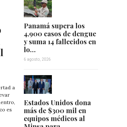
e
e
d
r
I
e
n
s
Panamá supera los
o
t
4,900 casos de dengue
1
y suma 14 fallecidos en
lo…
l
6 agosto, 2026
rtad a
evar
Estados Unidos dona
entro,
más de $300 mil en
zo es
equipos médicos al
Minsa para…