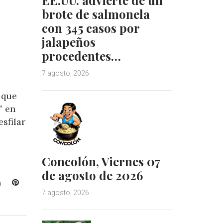
n
s
brote de salmonela
t
con 345 casos por
jalapeños
procedentes…
7 agosto, 2026
 que
” en
sfilar
Concolón, Viernes 07
de agosto de 2026
L
P
i
i
7 agosto, 2026
n
n
k
t