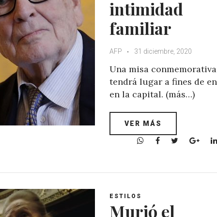
intimidad
familiar
AFP
31 diciembre, 2020
Una misa conmemorativa
tendrá lugar a fines de e
en la capital. (más…)
VER MÁS
W
F
T
G
h
a
w
o
a
c
i
o
t
e
t
g
s
b
t
l
A
o
e
e
ESTILOS
Murió el
p
o
r
+