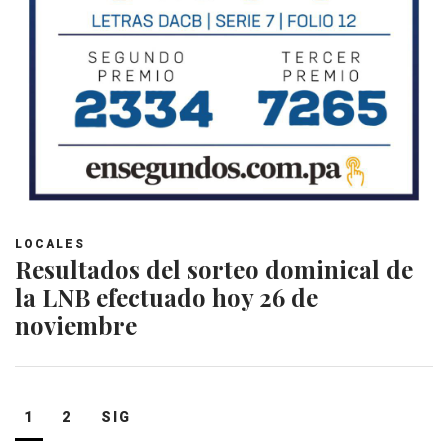
LOCALES
Resultados del sorteo dominical de
la LNB efectuado hoy 26 de
noviembre
Navegación
1
2
SIG
de