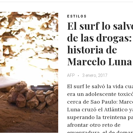
s
b
t
l
A
o
e
e
ESTILOS
p
o
r
+
El surf lo salv
p
k
de las drogas:
historia de
Marcelo Luna
AFP
3 enero, 2017
El surf le salvó la vida c
era un adolescente toxi
cerca de Sao Paulo: Marc
Luna cruzó el Atlántico y
superando la treintena p
afrontar otro reto de
envergadura, el de domar