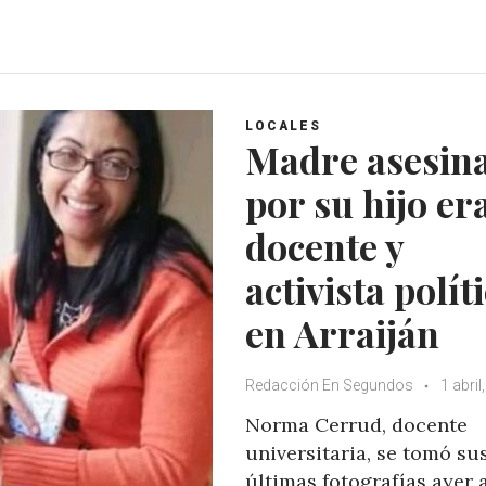
h
a
w
o
a
c
i
o
t
e
t
g
s
b
t
l
A
o
e
e
LOCALES
p
o
r
+
Madre asesin
p
k
por su hijo er
docente y
activista polít
en Arraiján
Redacción En Segundos
1 abril
Norma Cerrud, docente
universitaria, se tomó su
últimas fotografías ayer 