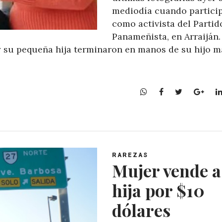
mediodía cuando partici
como activista del Partid
Panameñista, en Arraiján.
y su pequeña hija terminaron en manos de su hijo m
W
F
T
G
h
a
w
o
a
c
i
o
t
e
t
g
s
b
t
l
A
o
e
e
RAREZAS
p
o
r
+
Mujer vende a
p
k
hija por $10
dólares