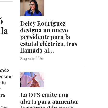
e
e
d
r
I
e
ó
n
s
Delcy Rodríguez
t
 la
designa un nuevo
presidente para la
estatal eléctrica, tras
llamado al…
8 agosto, 2026
uando
cómano
elo
a
La OPS emite una
ara
alerta para aumentar
la vacunación por el
 las