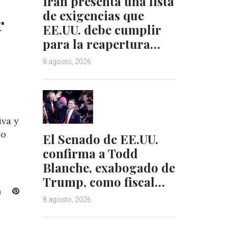
Irán presenta una lista
n
s
de exigencias que
t
r
EE.UU. debe cumplir
para la reapertura…
8 agosto, 2026
iva y
po
El Senado de EE.UU.
confirma a Todd
Blanche, exabogado de
Trump, como fiscal…
L
P
8 agosto, 2026
i
i
n
n
k
t