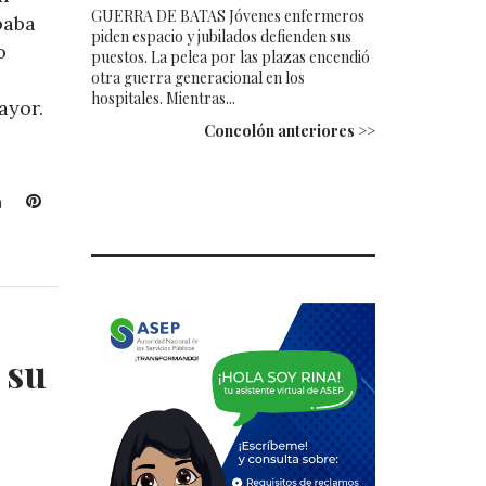
GUERRA DE BATAS Jóvenes enfermeros
paba
piden espacio y jubilados defienden sus
o
puestos. La pelea por las plazas encendió
otra guerra generacional en los
hospitales. Mientras...
ayor.
Concolón anteriores >>
L
P
i
i
n
n
k
t
e
e
d
r
I
e
 su
n
s
t