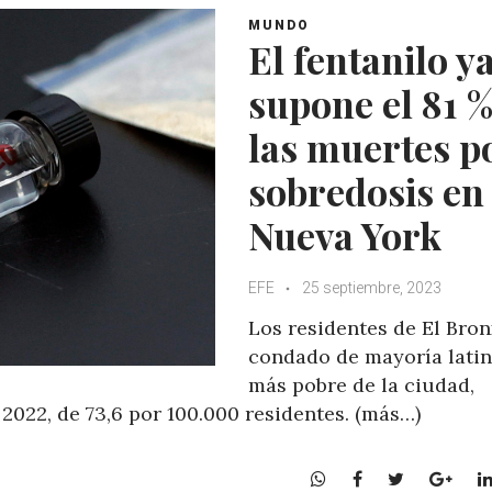
MUNDO
El fentanilo y
supone el 81 %
las muertes p
sobredosis en
Nueva York
EFE
25 septiembre, 2023
Los residentes de El Bron
condado de mayoría latin
más pobre de la ciudad,
 2022, de 73,6 por 100.000 residentes. (más…)
W
F
T
G