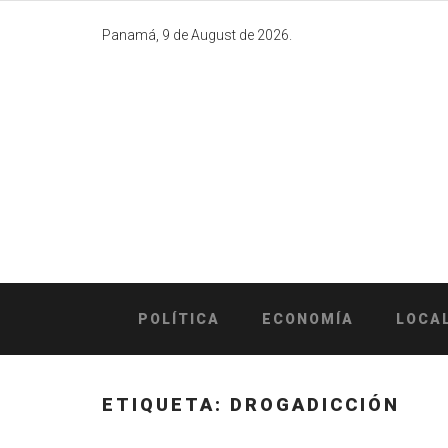
Skip
to
Panamá, 9 de August de 2026.
content
POLÍTICA
ECONOMÍA
LOCA
ETIQUETA:
DROGADICCIÓN