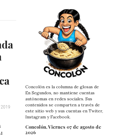
i
i
n
n
k
t
e
e
d
r
I
e
ada
n
s
t
a
ica
Concolón es la columna de glosas de
En Segundos, no mantiene cuentas
autónomas en redes sociales. Sus
contenidos se comparten a través de
, 2019
este sitio web y sus cuentas en Twiter,
Instagram y Facebook.
s
Concolón, Viernes 07 de agosto de
2026
al