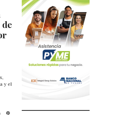
a
 de
or
x,
a y el
L
P