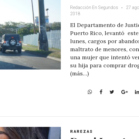
Redacción En Segundos
27 ago
2018
El Departamento de Justi
Puerto Rico, levantó este
lunes, cargos por abando
maltrato de menores, con
una mujer que intentó ve
su hija para comprar dro
(más…)
W
F
T
G
h
a
w
o
a
c
i
o
t
e
t
g
s
b
t
l
A
o
e
e
RAREZAS
p
o
r
+