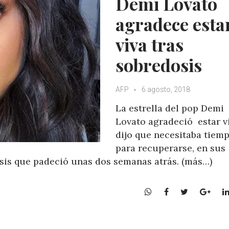
Demi Lovato
p
k
agradece esta
viva tras
sobredosis
AFP
6 agosto, 2018
La estrella del pop Demi
Lovato agradeció estar v
dijo que necesitaba tiem
para recuperarse, en sus
sis que padeció unas dos semanas atrás. (más…)
W
F
T
G
h
a
w
o
a
c
i
o
t
e
t
g