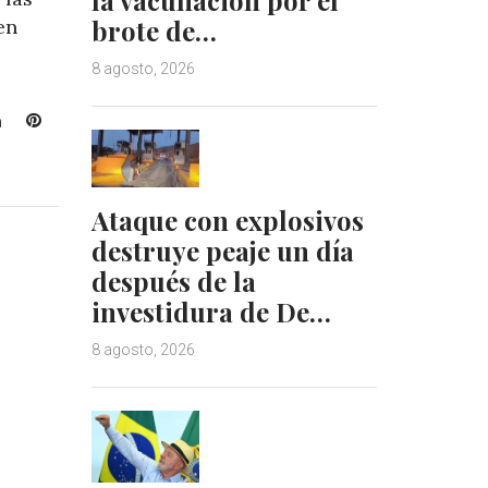
brote de…
en
8 agosto, 2026
L
P
i
i
n
n
k
t
Ataque con explosivos
e
e
destruye peaje un día
d
r
I
e
después de la
n
s
investidura de De…
t
8 agosto, 2026