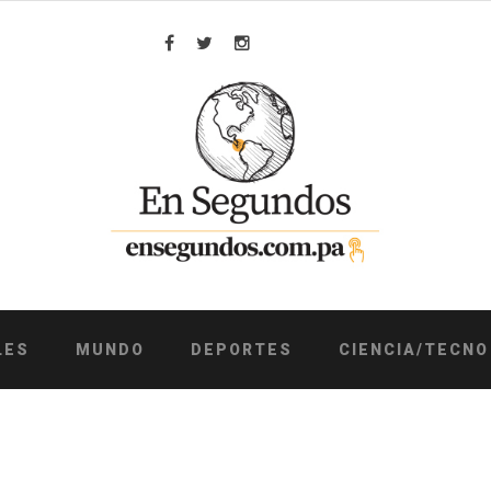
Facebook
Twitter
Instagram
LES
MUNDO
DEPORTES
CIENCIA/TECNO