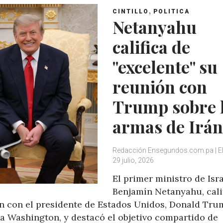
,
CINTILLO
POLITICA
Netanyahu
califica de
"excelente" su
reunión con
Trump sobre 
armas de Irán
Redacción Ensegundos.com.pa | E
29 julio, 2026
El primer ministro de Isra
Benjamín Netanyahu, cali
ón con el presidente de Estados Unidos, Donald Tru
a a Washington, y destacó el objetivo compartido de