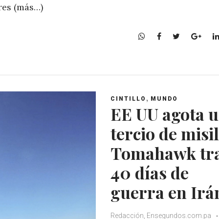
res (más…)
W
F
T
G
h
a
w
o
a
c
i
o
t
e
t
g
s
b
t
l
A
o
e
e
,
CINTILLO
MUNDO
p
o
r
+
EE UU agota 
p
k
tercio de misi
Tomahawk tr
40 días de
guerra en Irá
Redacción, Ensegundos.com.pa