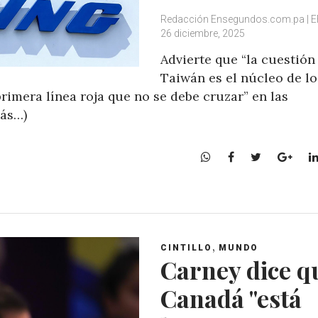
Redacción Ensegundos.com.pa | E
26 diciembre, 2025
Advierte que “la cuestión
Taiwán es el núcleo de lo
rimera línea roja que no se debe cruzar” en las
más…)
W
F
T
G
h
a
w
o
a
c
i
o
t
e
t
g
s
b
t
l
A
o
e
e
,
CINTILLO
MUNDO
p
o
r
+
Carney dice q
p
k
Canadá "está