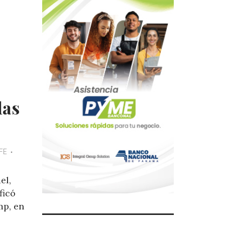
las
FE
el,
ficó
mp, en