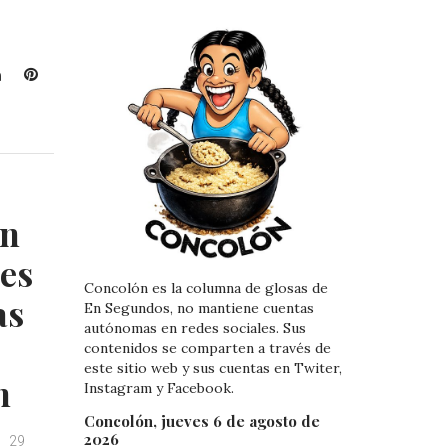
L
P
i
i
n
n
k
t
e
e
d
r
I
e
un
n
s
t
les
Concolón es la columna de glosas de
as
En Segundos, no mantiene cuentas
autónomas en redes sociales. Sus
contenidos se comparten a través de
este sitio web y sus cuentas en Twiter,
n
Instagram y Facebook.
Concolón, jueves 6 de agosto de
2026
29