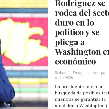
Rodríguez se
p
k
rodea del sect
duro en lo
político y se
pliega a
Washington en
económico
Redacción, Ensegundos.com.pa
enero, 2026
La presidenta inicia la
búsqueda de posibles tra
mientras se garantiza la
sumisión a Washington (