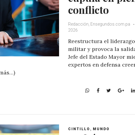
conflicto
Redacción, Ensegundos.com.pa
2026
Reestructura el liderazgo
militar y provoca la salid
Jefe del Estado Mayor mi
expertos en defensa cree
(más…)
W
F
T
G
h
a
w
o
a
c
i
o
t
e
t
g
s
b
t
l
A
o
e
e
,
CINTILLO
MUNDO
p
o
r
+