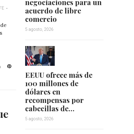
negociaciones para un
FE
acuerdo de libre
comercio
 de
5 agosto, 2026
s
L
P
i
i
EEUU ofrece más de
n
n
100 millones de
k
t
dólares en
e
e
recompensas por
d
r
cabecillas de…
I
e
ue
n
s
5 agosto, 2026
t