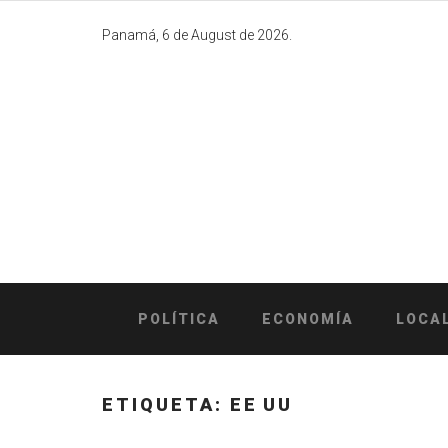
Skip
to
Panamá, 6 de August de 2026.
content
POLÍTICA
ECONOMÍA
LOCA
ETIQUETA:
EE UU