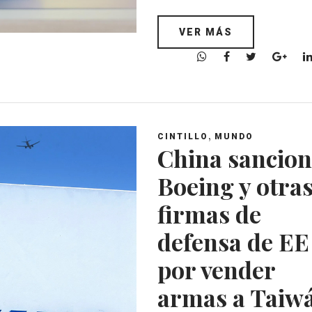
VER MÁS
W
F
T
G
h
a
w
o
a
c
i
o
t
e
t
g
s
b
t
l
,
A
o
e
e
CINTILLO
MUNDO
China sancion
p
o
r
+
p
k
Boeing y otra
firmas de
defensa de EE
por vender
armas a Taiw