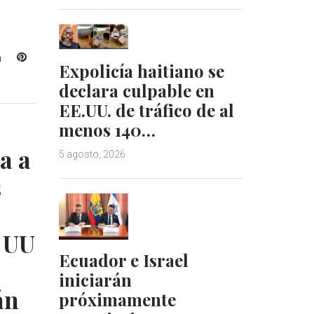
L
P
Expolicía haitiano se
i
i
declara culpable en
n
n
k
t
EE.UU. de tráfico de al
e
e
menos 140…
d
r
a a
I
e
5 agosto, 2026
n
s
s
t
 UU
Ecuador e Israel
iniciarán
án
próximamente