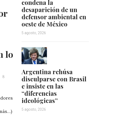
condena la
n
s
desaparición de un
t
or
defensor ambiental en
oeste de México
5 agosto, 2026
 lo
Argentina rehúsa
8
disculparse con Brasil
e insiste en las
“diferencias
idores
ideológicas”
5 agosto, 2026
más…)