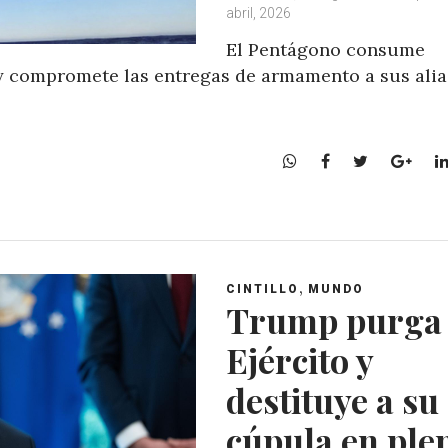
abril, 2026
El Pentágono consume
 y compromete las entregas de armamento a sus ali
W
F
T
G
h
a
w
o
a
c
i
o
t
e
t
g
s
b
t
l
A
o
e
e
,
CINTILLO
MUNDO
p
o
r
+
Trump purga
p
k
Ejército y
destituye a su
cúpula en ple