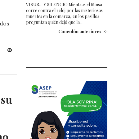
VIRUS… Y SILENCIO Mientras el Minsa
corre contra el reloj por las misteriosas
muertes en la comarca, en los pasillos
preguntan quién dejó que la...
ados
Concolón anteriores >>
L
P
i
i
n
n
k
t
e
e
d
r
I
e
 su
n
s
t
no