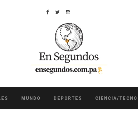
Facebook
Twitter
Instagram
LES
MUNDO
DEPORTES
CIENCIA/TECNO