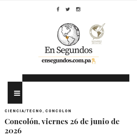
Skip
to
Facebook
Twitter
Instagram
content
MENU
,
CIENCIA/TECNO
CONCOLON
Concolón, viernes 26 de junio de
2026