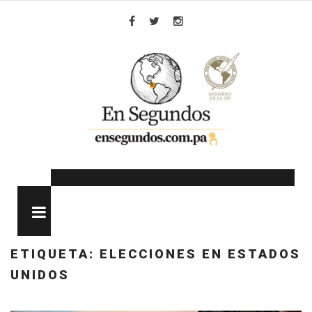
Skip
to
Facebook
Twitter
Instagram
content
MENU
ETIQUETA:
ELECCIONES EN ESTADOS
UNIDOS