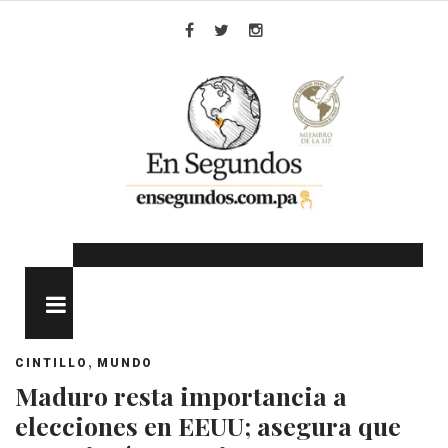
Skip
to
Facebook
Twitter
Instagram
content
MENU
,
CINTILLO
MUNDO
Maduro resta importancia a
elecciones en EEUU; asegura que