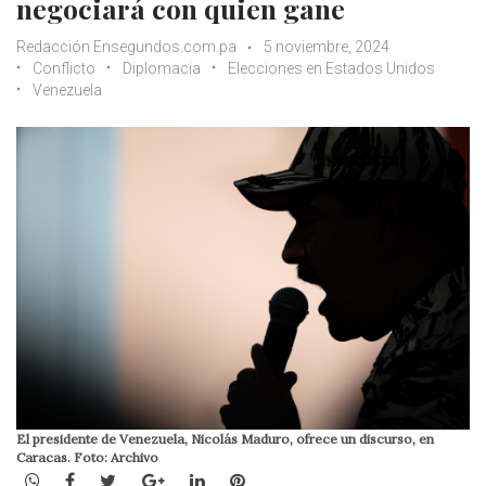
negociará con quien gane
Redacción Ensegundos.com.pa
5 noviembre, 2024
Conflicto
Diplomacia
Elecciones en Estados Unidos
Venezuela
El presidente de Venezuela, Nicolás Maduro, ofrece un discurso, en
Caracas. Foto: Archivo
WhatsApp
Facebook
Twitter
Google+
LinkedIn
Pinterest