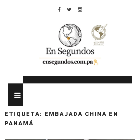
Skip
to
Facebook
Twitter
Instagram
content
MENU
ETIQUETA:
EMBAJADA CHINA EN
PANAMÁ