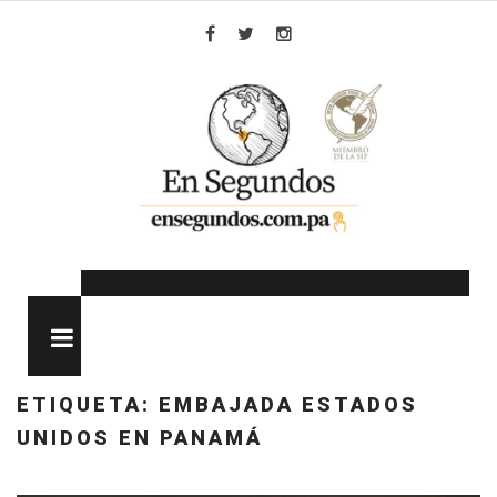
Skip
to
Facebook
Twitter
Instagram
content
MENU
ETIQUETA:
EMBAJADA ESTADOS
UNIDOS EN PANAMÁ