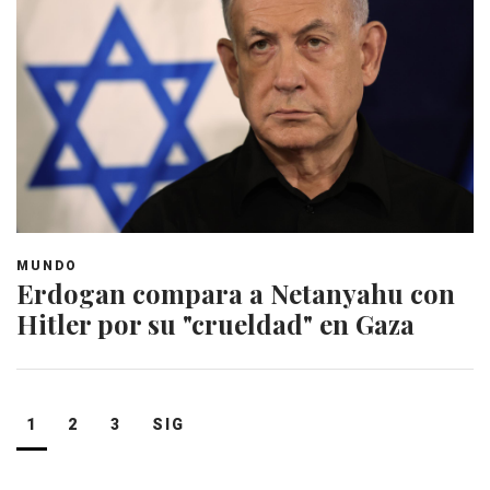
MUNDO
Erdogan compara a Netanyahu con
Hitler por su "crueldad" en Gaza
Navegación
1
2
3
SIG
de
entradas