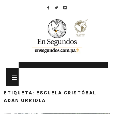
Skip
to
Facebook
Twitter
Instagram
content
MENU
ETIQUETA:
ESCUELA CRISTÓBAL
ADÁN URRIOLA