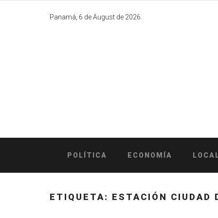
Skip
to
Panamá, 6 de August de 2026.
content
POLÍTICA
ECONOMÍA
LOCA
ETIQUETA:
ESTACIÓN CIUDAD 