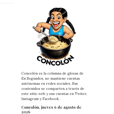
e
e
d
r
I
e
n
s
t
Concolón es la columna de glosas de
En Segundos, no mantiene cuentas
autónomas en redes sociales. Sus
contenidos se comparten a través de
este sitio web y sus cuentas en Twiter,
Instagram y Facebook.
Concolón, jueves 6 de agosto de
2026