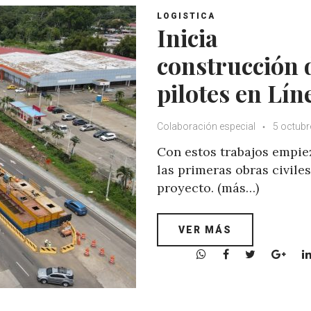
LOGISTICA
Inicia
construcción 
pilotes en Lín
Colaboración especial
5 octubr
Con estos trabajos empie
las primeras obras civiles
proyecto. (más…)
VER MÁS
W
F
T
G
h
a
w
o
a
c
i
o
t
e
t
g