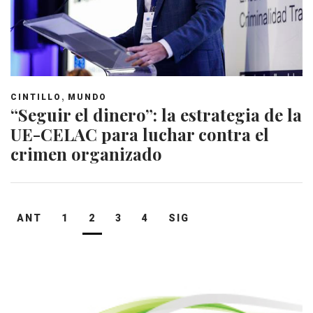
,
CINTILLO
MUNDO
“Seguir el dinero”: la estrategia de la
UE-CELAC para luchar contra el
crimen organizado
Navegación
ANT
1
2
3
4
SIG
de
entradas