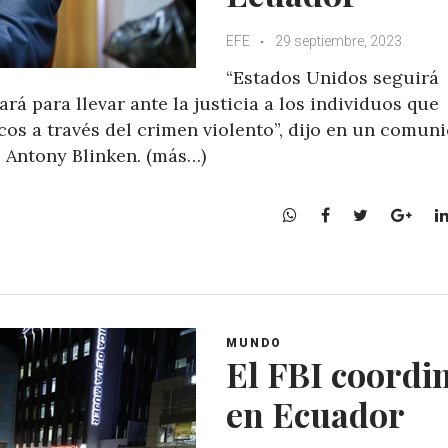
EFE
29 septiembre, 2023
“Estados Unidos seguirá
á para llevar ante la justicia a los individuos que
os a través del crimen violento”, dijo en un comun
, Antony Blinken. (más…)
W
F
T
G
h
a
w
o
a
c
i
o
t
e
t
g
s
b
t
l
A
o
e
e
MUNDO
p
o
r
+
El FBI coordi
p
k
en Ecuador