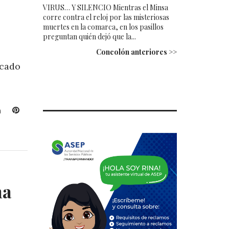
VIRUS… Y SILENCIO Mientras el Minsa
corre contra el reloj por las misteriosas
muertes en la comarca, en los pasillos
preguntan quién dejó que la...
Concolón anteriores >>
icado
L
P
i
i
n
n
k
t
e
e
d
r
I
e
na
n
s
t