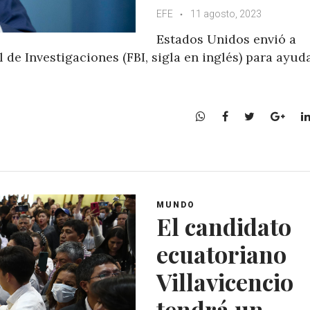
EFE
11 agosto, 2023
Estados Unidos envió a
 de Investigaciones (FBI, sigla en inglés) para ayud
W
F
T
G
h
a
w
o
a
c
i
o
t
e
t
g
s
b
t
l
A
o
e
e
MUNDO
p
o
r
+
El candidato
p
k
ecuatoriano
Villavicencio
tendrá un