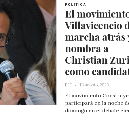
A
o
e
e
POLITICA
p
o
r
+
El movimiento
p
k
Villavicencio 
marcha atrás 
nombra a
Christian Zur
como candida
EFE
13 agosto, 2023
El movimiento Construye
participará en la noche d
domingo en el debate ele