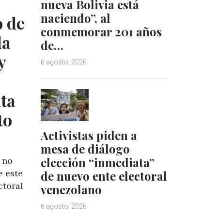
d
r
nueva Bolivia está
I
e
naciendo”, al
 de
n
s
conmemorar 201 años
t
da
de…
y
6 agosto, 2026
ita
to
Activistas piden a
mesa de diálogo
elección “inmediata”
 no
e este
de nuevo ente electoral
ctoral
venezolano
6 agosto, 2026