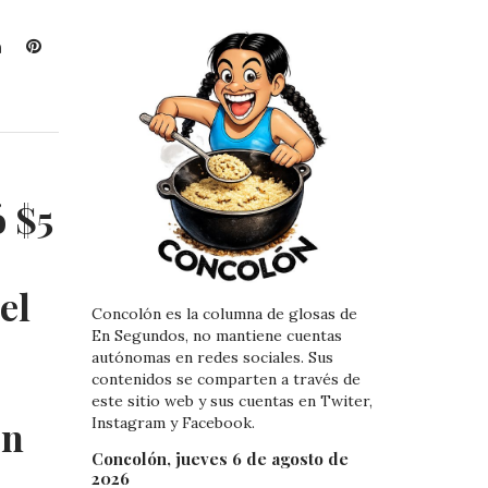
L
P
i
i
n
n
k
t
e
e
d
r
I
e
ó $5
n
s
t
el
Concolón es la columna de glosas de
En Segundos, no mantiene cuentas
autónomas en redes sociales. Sus
contenidos se comparten a través de
este sitio web y sus cuentas en Twiter,
en
Instagram y Facebook.
Concolón, jueves 6 de agosto de
2026