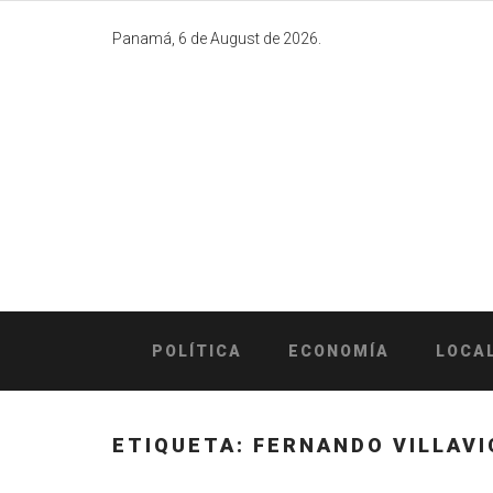
Skip
to
Panamá, 6 de August de 2026.
content
POLÍTICA
ECONOMÍA
LOCA
ETIQUETA:
FERNANDO VILLAVI