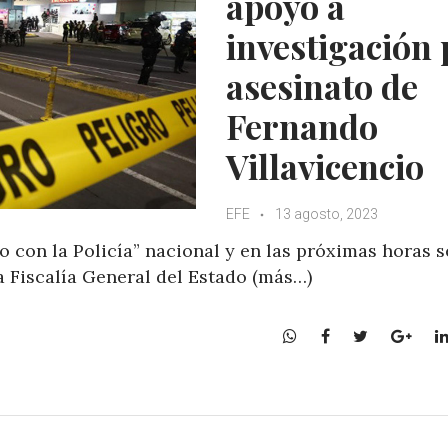
apoyo a
investigación 
asesinato de
Fernando
Villavicencio
EFE
13 agosto, 2023
 con la Policía” nacional y en las próximas horas s
la Fiscalía General del Estado (más…)
W
F
T
G
h
a
w
o
a
c
i
o
t
e
t
g
s
b
t
l