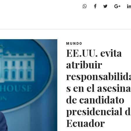
W
F
T
G
h
a
w
o
a
c
i
o
t
e
t
g
s
b
t
l
A
o
e
e
MUNDO
p
o
r
+
EE.UU. evita
p
k
atribuir
responsabilid
s en el asesin
de candidato
presidencial 
Ecuador