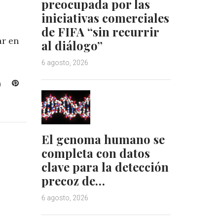
preocupada por las
iniciativas comerciales
de FIFA “sin recurrir
ar en
al diálogo”
6 agosto, 2026
L
P
i
i
n
n
k
t
e
e
El genoma humano se
d
r
completa con datos
I
e
n
s
clave para la detección
t
precoz de…
6 agosto, 2026