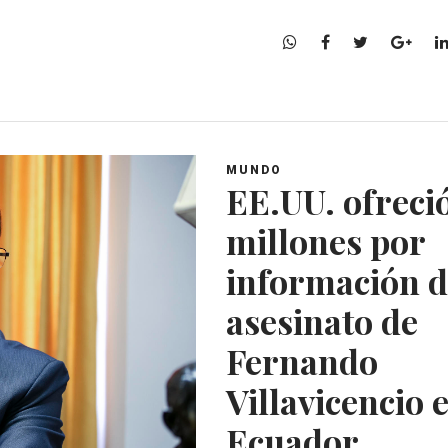
W
F
T
G
h
a
w
o
a
c
i
o
t
e
t
g
s
b
t
l
A
o
e
e
MUNDO
p
o
r
+
EE.UU. ofreci
p
k
millones por
información d
asesinato de
Fernando
Villavicencio 
Ecuador