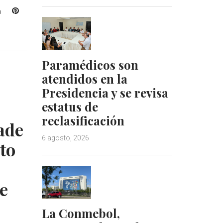
L
P
i
i
n
n
k
t
e
e
Paramédicos son
d
r
atendidos en la
I
e
Presidencia y se revisa
n
s
t
estatus de
reclasificación
ade
6 agosto, 2026
ato
de
La Conmebol,