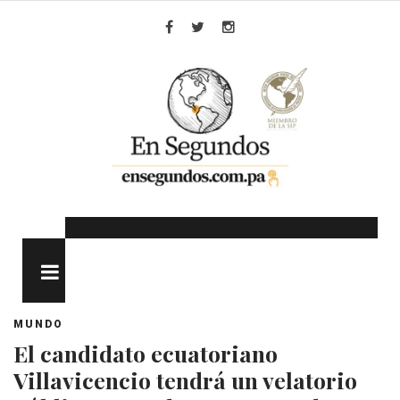
Skip
to
Facebook
Twitter
Instagram
content
MENU
MUNDO
El candidato ecuatoriano
Villavicencio tendrá un velatorio