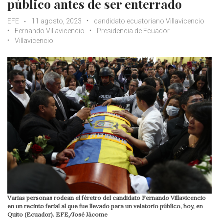
público antes de ser enterrado
EFE
11 agosto, 2023
candidato ecuatoriano Villavicencio
Fernando Villavicencio
Presidencia de Ecuador
Villavicencio
Varias personas rodean el féretro del candidato Fernando Villavicencio
en un recinto ferial al que fue llevado para un velatorio público, hoy, en
Quito (Ecuador). EFE/José Jácome