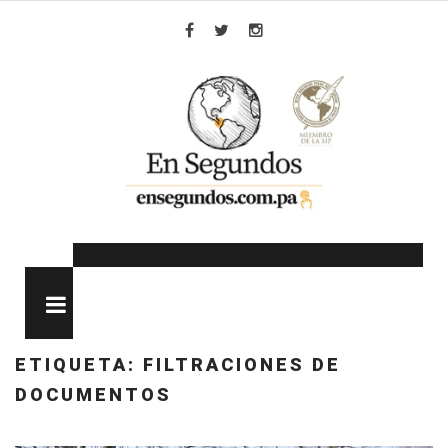
Skip
to
Facebook
Twitter
Instagram
content
MENU
ETIQUETA:
FILTRACIONES DE
DOCUMENTOS