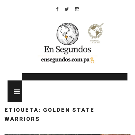
Skip
to
Facebook
Twitter
Instagram
content
MENU
ETIQUETA:
GOLDEN STATE
WARRIORS