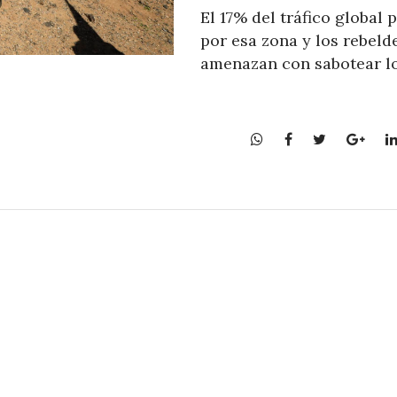
El 17% del tráfico global 
por esa zona y los rebeld
amenazan con sabotear l
W
F
T
G
h
a
w
o
a
c
i
o
t
e
t
g
s
b
t
l
A
o
e
e
p
o
r
+
p
k