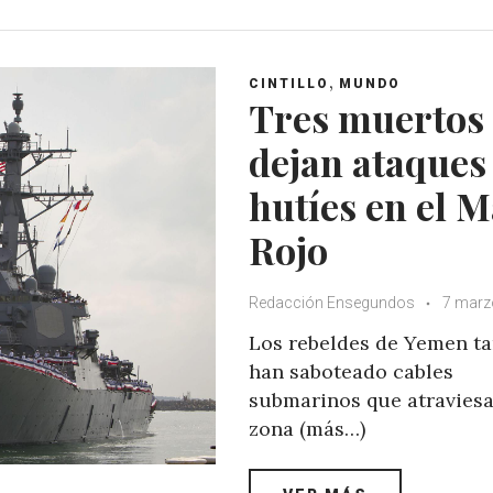
t
e
t
g
s
b
t
l
A
o
e
e
,
CINTILLO
MUNDO
p
o
r
+
Tres muertos
p
k
dejan ataques
hutíes en el 
Rojo
Redacción Ensegundos
7 marz
Los rebeldes de Yemen t
han saboteado cables
submarinos que atraviesa
zona (más…)