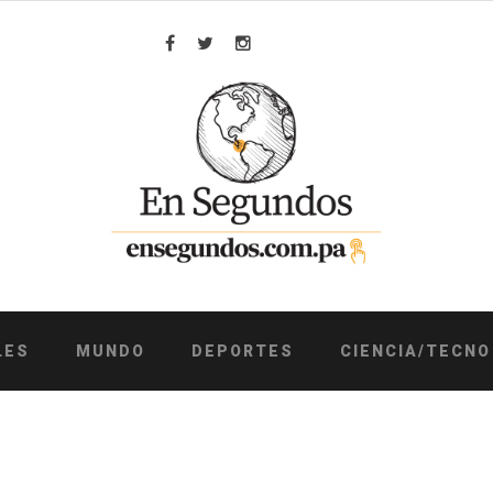
Facebook
Twitter
Instagram
LES
MUNDO
DEPORTES
CIENCIA/TECNO