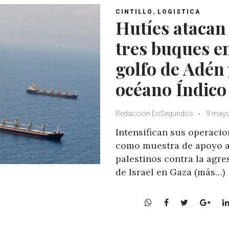
,
CINTILLO
LOGISTICA
Hutíes ataca
tres buques en
golfo de Adén 
océano Índico
Redacción EnSegundos
9 mayo
Intensifican sus operaci
como muestra de apoyo a
palestinos contra la agre
de Israel en Gaza (más…)
W
F
T
G
h
a
w
o
a
c
i
o