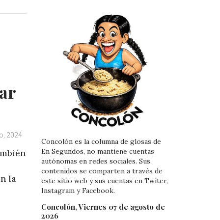
k
t
e
e
d
r
I
e
n
s
t
Mar
o, 2024
Concolón es la columna de glosas de
En Segundos, no mantiene cuentas
ambién
autónomas en redes sociales. Sus
contenidos se comparten a través de
n la
este sitio web y sus cuentas en Twiter,
Instagram y Facebook.
Concolón, Viernes 07 de agosto de
2026