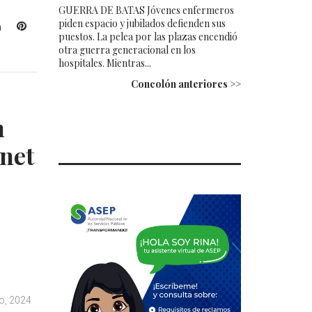
GUERRA DE BATAS Jóvenes enfermeros
piden espacio y jubilados defienden sus
L
P
puestos. La pelea por las plazas encendió
i
i
otra guerra generacional en los
n
n
hospitales. Mientras...
k
t
Concolón anteriores >>
e
e
d
r
n
I
e
n
s
rnet
t
o, 2024