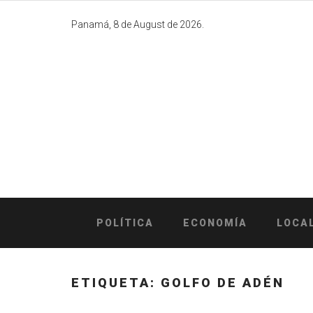
Skip
to
Panamá, 8 de August de 2026.
content
POLÍTICA
ECONOMÍA
LOCA
ETIQUETA:
GOLFO DE ADÉN