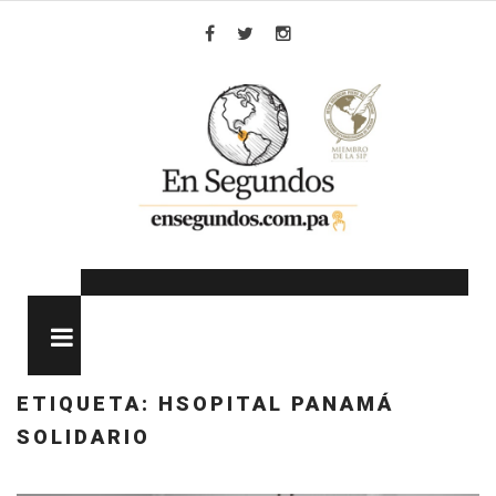
Skip
to
Facebook
Twitter
Instagram
content
MENU
ETIQUETA:
HSOPITAL PANAMÁ
SOLIDARIO