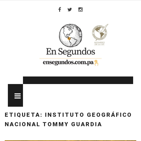
Skip
to
Facebook
Twitter
Instagram
content
MENU
ETIQUETA:
INSTITUTO GEOGRÁFICO
NACIONAL TOMMY GUARDIA