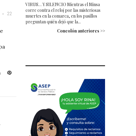
VIRUS… Y SILENCIO Mientras el Minsa
corre contra el reloj por las misteriosas
22
muertes en la comarca, en los pasillos
preguntan quién dejó que la...
te
Concolón anteriores >>
pa
L
P
i
i
n
n
k
t
e
e
d
r
I
e
a
n
s
t