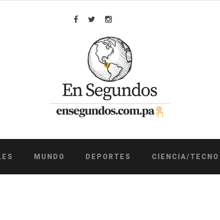
Facebook
Twitter
Instagram
LES
MUNDO
DEPORTES
CIENCIA/TECNO