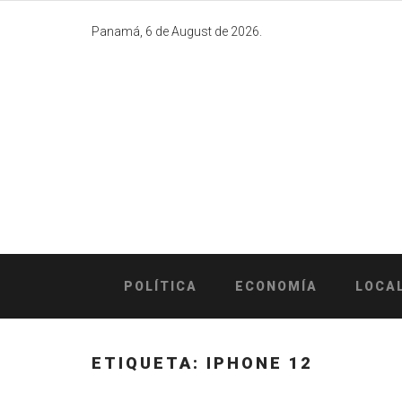
Skip
to
Panamá, 6 de August de 2026.
content
POLÍTICA
ECONOMÍA
LOCA
ETIQUETA:
IPHONE 12