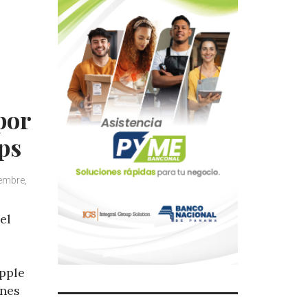
por
ps
embre,
el
pple
ones