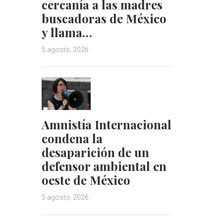
cercanía a las madres
I
e
buscadoras de México
n
s
y llama…
t
5 agosto, 2026
Amnistía Internacional
condena la
desaparición de un
defensor ambiental en
oeste de México
5 agosto, 2026