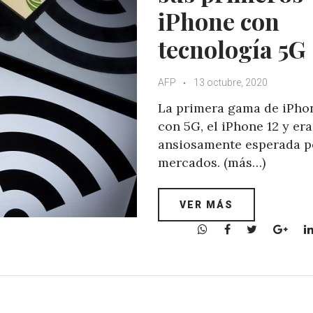
iPhone con
tecnología 5G
AFP
13 octubre, 2020
La primera gama de iPho
con 5G, el iPhone 12 y era
ansiosamente esperada p
mercados. (más…)
VER MÁS
W
F
T
G
h
a
w
o
a
c
i
o
t
e
t
g
s
b
t
l
A
o
e
e