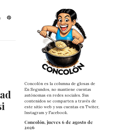
L
P
i
i
n
n
k
t
e
e
d
r
I
e
n
s
t
Concolón es la columna de glosas de
En Segundos, no mantiene cuentas
dad
autónomas en redes sociales. Sus
contenidos se comparten a través de
si
este sitio web y sus cuentas en Twiter,
Instagram y Facebook.
Concolón, jueves 6 de agosto de
2026