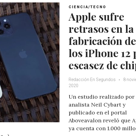
CIENCIA/TECNO
Apple sufre
retrasos en la
fabricación de
los iPhone 12 
escasez de chi
Redacción En Segundos
8 novi
2020
Un estudio realizado por 
analista Neil Cybart y
publicado en el portal
Aboveavalon reveló que A
ya cuenta con 1.000 mill