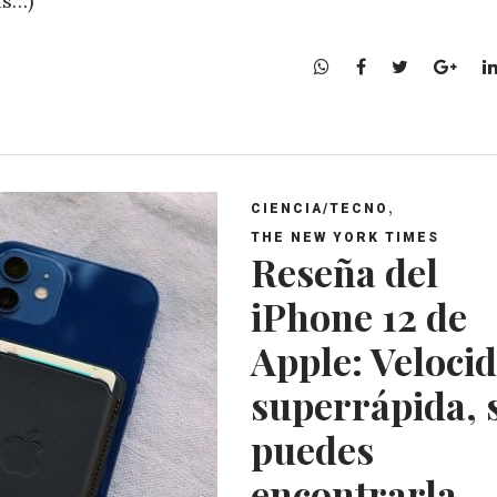
ás…)
W
F
T
G
h
a
w
o
a
c
i
o
t
e
t
g
s
b
t
l
A
o
e
e
,
CIENCIA/TECNO
p
o
r
+
THE NEW YORK TIMES
p
k
Reseña del
iPhone 12 de
Apple: Veloci
superrápida, 
puedes
encontrarla