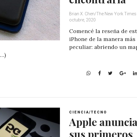
Brian X. Chen/The New York Times
octubre, 2020
Comencé la reseña de es
iPhone de la manera más
peculiar: abriendo un ma
s…)
W
F
T
G
h
a
w
o
a
c
i
o
t
e
t
g
s
b
t
l
A
o
e
e
CIENCIA/TECNO
p
o
r
+
Apple anunci
p
k
sus primeros