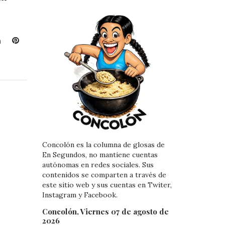
L
P
i
i
n
n
k
t
e
e
d
r
I
e
n
s
t
Concolón es la columna de glosas de
En Segundos, no mantiene cuentas
autónomas en redes sociales. Sus
contenidos se comparten a través de
este sitio web y sus cuentas en Twiter,
Instagram y Facebook.
Concolón, Viernes 07 de agosto de
2026