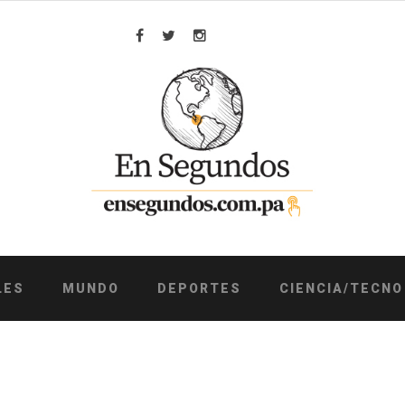
Facebook
Twitter
Instagram
LES
MUNDO
DEPORTES
CIENCIA/TECNO