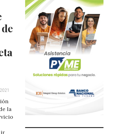
e
 de
eta
 2021
sión
de la
rvicio
ir