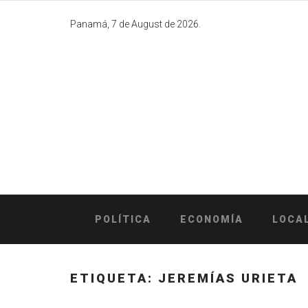
Skip
to
Panamá, 7 de August de 2026.
content
POLÍTICA
ECONOMÍA
LOCA
ETIQUETA:
JEREMÍAS URIETA