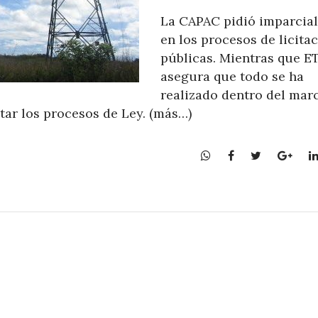
La CAPAC pidió imparcia
en los procesos de licita
públicas. Mientras que E
asegura que todo se ha
realizado dentro del mar
etar los procesos de Ley. (más…)
W
F
T
G
h
a
w
o
a
c
i
o
t
e
t
g
s
b
t
l
A
o
e
e
p
o
r
+
p
k