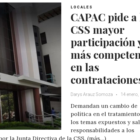
LOCALES
CAPAC pide a 
CSS mayor
participación 
más competen
en las
contratacione
Darys Arauz Somoza
14 enero,
Demandan un cambio de
política en el tratamient
los temas expuestos y sal
responsabilidades a los
or la Junta Directiva de la CSS. (más…)