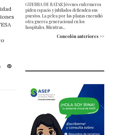
GUERRA DE BATAS Jóvenes enfermeros
lidad
piden espacio y jubilados defienden sus
puestos. La pelea por las plazas encendió
ciones
otra guerra generacional en los
TESA
hospitales. Mientras...
Concolón anteriores >>
co
L
P
i
i
n
n
k
t
e
e
d
r
I
e
n
s
t