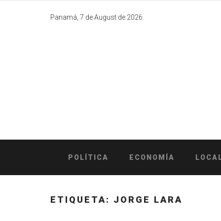
Skip
to
Panamá, 7 de August de 2026.
content
POLÍTICA
ECONOMÍA
LOCA
ETIQUETA:
JORGE LARA