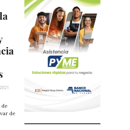
la
y
cia
s
 2021
o de
var de