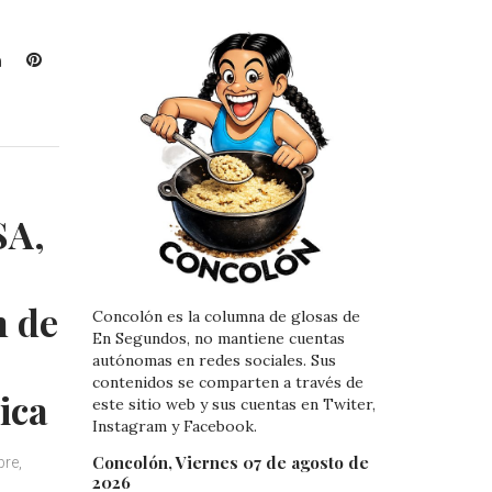
L
P
i
i
n
n
k
t
e
e
d
r
I
e
SA,
n
s
t
n de
Concolón es la columna de glosas de
En Segundos, no mantiene cuentas
autónomas en redes sociales. Sus
contenidos se comparten a través de
ica
este sitio web y sus cuentas en Twiter,
Instagram y Facebook.
Concolón, Viernes 07 de agosto de
bre,
2026