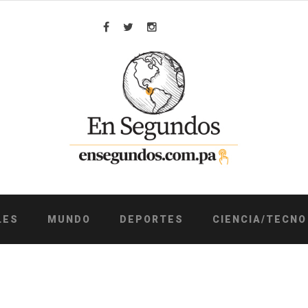
Facebook
Twitter
Instagram
LES
MUNDO
DEPORTES
CIENCIA/TECNO