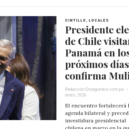
,
CINTILLO
LOCALES
Presidente ele
de Chile visit
Panamá en lo
próximos días
confirma Mul
Redacción Ensegundos.com.pa
enero, 2026
El encuentro fortalecerá 
agenda bilateral y preced
investidura presidencial
chilena en marzo en la q