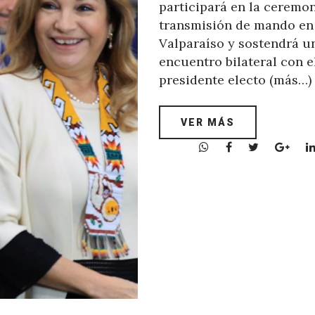
participará en la ceremo
transmisión de mando en
Valparaíso y sostendrá u
encuentro bilateral con e
presidente electo (más…)
VER MÁS
W
F
T
G
h
a
w
o
a
c
i
o
t
e
t
g
s
b
t
l
A
o
e
e
p
o
r
+
p
k