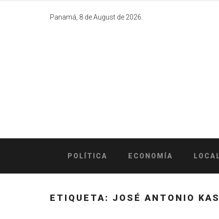
Skip
to
Panamá, 8 de August de 2026.
content
POLÍTICA
ECONOMÍA
LOCA
ETIQUETA:
JOSÉ ANTONIO KA