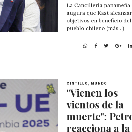
La Cancillería panameña
augura que Kast alcanzar
objetivos en beneficio del
pueblo chileno (más…)
W
F
T
G
h
a
w
o
a
c
i
o
t
e
t
g
s
b
t
l
A
o
e
e
,
CINTILLO
MUNDO
p
o
r
+
"Vienen los
p
k
vientos de la
muerte": Petr
reacciona a la