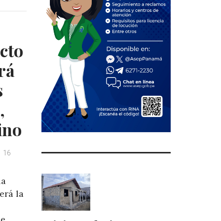
cto
ará
s
,
ino
16
la
erá la
ue