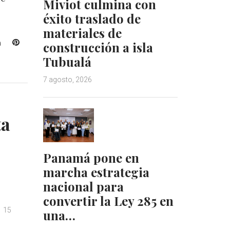
Miviot culmina con
éxito traslado de
materiales de
L
P
construcción a isla
i
i
Tubualá
n
n
k
t
7 agosto, 2026
e
e
d
r
I
e
ta
n
s
t
Panamá pone en
marcha estrategia
nacional para
convertir la Ley 285 en
15
una…