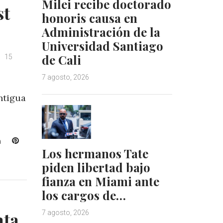
Milei recibe doctorado
st
honoris causa en
Administración de la
Universidad Santiago
de Cali
15
7 agosto, 2026
antigua
L
P
Los hermanos Tate
i
i
n
n
piden libertad bajo
k
t
fianza en Miami ante
e
e
los cargos de…
d
r
I
e
ata
7 agosto, 2026
n
s