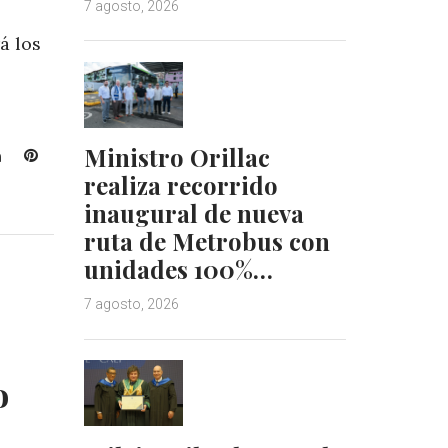
7 agosto, 2026
á los
Ministro Orillac
L
P
i
i
realiza recorrido
n
n
inaugural de nueva
k
t
ruta de Metrobus con
e
e
unidades 100%…
d
r
I
e
7 agosto, 2026
n
s
t
o