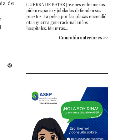
nia de
GUERRA DE BATAS Jóvenes enfermeros
piden espacio y jubilados defienden sus
puestos. La pelea por las plazas encendió
n
otra guerra generacional en los
l
hospitales. Mientras...
Concolón anteriores >>
L
P
i
i
n
n
k
t
e
e
d
r
I
e
n
s
t