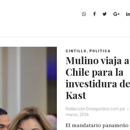
W
F
T
G
h
a
w
o
a
c
i
o
t
e
t
g
s
b
t
l
A
o
e
e
,
CINTILLO
POLITICA
p
o
r
+
Mulino viaja a
p
k
Chile para la
investidura d
Kast
Redacción Ensegundos.com.pa
marzo, 2026
El mandatario panameño