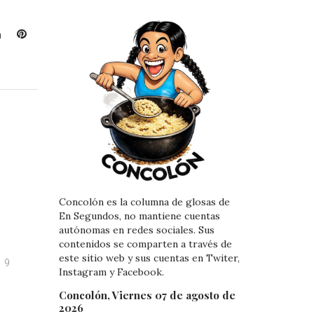
L
P
i
i
n
n
k
t
e
e
d
r
I
e
n
s
t
e
Concolón es la columna de glosas de
En Segundos, no mantiene cuentas
autónomas en redes sociales. Sus
contenidos se comparten a través de
este sitio web y sus cuentas en Twiter,
9
Instagram y Facebook.
Concolón, Viernes 07 de agosto de
2026