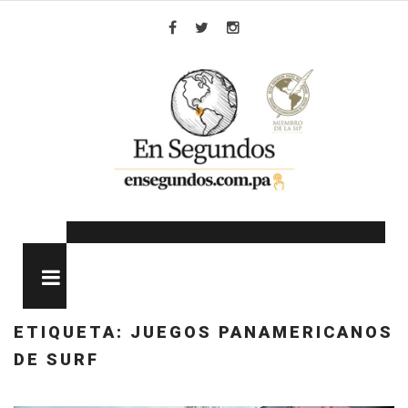
Skip
to
Facebook
Twitter
Instagram
content
MENU
ETIQUETA:
JUEGOS PANAMERICANOS
DE SURF