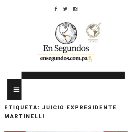
Skip
to
Facebook
Twitter
Instagram
content
MENU
ETIQUETA:
JUICIO EXPRESIDENTE
MARTINELLI