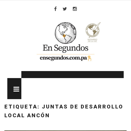
Skip
to
Facebook
Twitter
Instagram
content
MENU
ETIQUETA:
JUNTAS DE DESARROLLO
LOCAL ANCÓN