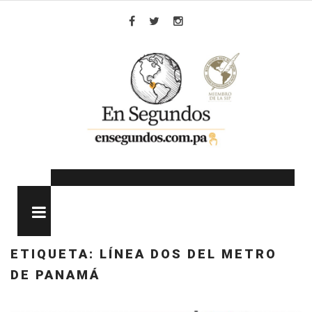
Skip
to
Facebook
Twitter
Instagram
content
MENU
ETIQUETA:
LÍNEA DOS DEL METRO
DE PANAMÁ