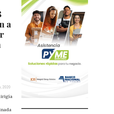
8
n a
r
a
o, 2020
irigía
sinada