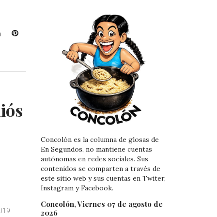
L
P
i
i
n
n
k
t
e
e
d
r
I
e
iós
n
s
t
Concolón es la columna de glosas de
En Segundos, no mantiene cuentas
autónomas en redes sociales. Sus
contenidos se comparten a través de
este sitio web y sus cuentas en Twiter,
Instagram y Facebook.
Concolón, Viernes 07 de agosto de
2019
2026