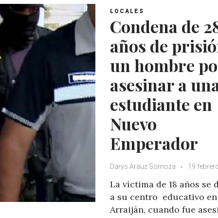
LOCALES
Condena de 2
años de prisió
un hombre po
asesinar a un
estudiante en
Nuevo
Emperador
Darys Arauz Somoza
19 febrer
La víctima de 18 años se d
a su centro educativo en
Arraiján, cuando fue ase