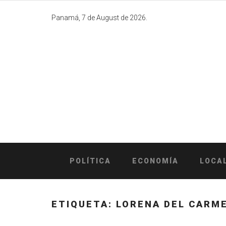
Skip
to
Panamá, 7 de August de 2026.
content
POLÍTICA
ECONOMÍA
LOCA
ETIQUETA:
LORENA DEL CARM