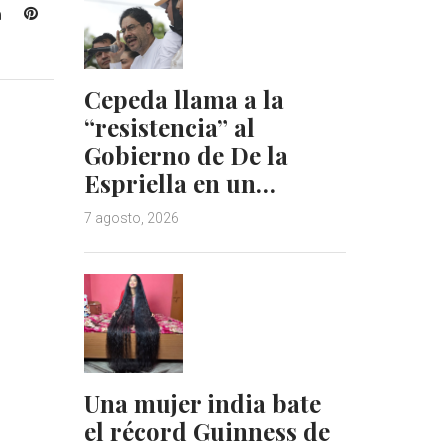
L
P
i
i
n
n
k
t
Cepeda llama a la
e
e
“resistencia” al
d
r
Gobierno de De la
I
e
n
s
Espriella en un…
t
7 agosto, 2026
Una mujer india bate
el récord Guinness de