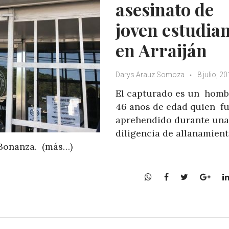
asesinato de
joven estudia
en Arraiján
Darys Arauz Somoza
8 julio, 2
El capturado es un homb
46 años de edad quien f
aprehendido durante una
diligencia de allanamien
 Bonanza. (más…)
W
F
T
G
h
a
w
o
a
c
i
o
t
e
t
g
s
b
t
l