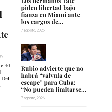
Los hermanos Tate
d
r
piden libertad bajo
I
e
l
fianza en Miami ante
n
s
los cargos de…
t
7 agosto, 2026
nte
019
de 46
Rubio advierte que no
l
habrá “válvula de
a Del
escape” para Cuba:
.
“No pueden limitarse…
7 agosto, 2026