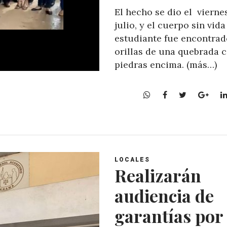
El hecho se dio el vierne
julio, y el cuerpo sin vida
estudiante fue encontrad
orillas de una quebrada 
piedras encima. (más…)
W
F
T
G
h
a
w
o
a
c
i
o
t
e
t
g
s
b
t
l
A
o
e
e
LOCALES
p
o
r
+
Realizarán
p
k
audiencia de
garantías por