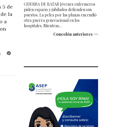
GUERRA DE BATAS Jóvenes enfermeros
s 5 de
piden espacio y jubilados defienden sus
 de la
puestos. La pelea por las plazas encendió
otra guerra generacional en los
o a
hospitales. Mientras...
con
Concolón anteriores >>
L
P
i
i
n
n
k
t
e
e
d
r
I
e
n
s
t