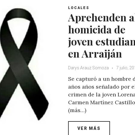
A
o
e
e
LOCALES
p
o
r
+
Aprehenden a
p
k
homicida de
joven estudia
en Arraiján
Darys Arauz Somoza
7 julio, 2
Se capturó a un hombre 
años años señalado por e
crimen de la joven Loren
Carmen Martínez Castillo
(más…)
VER MÁS