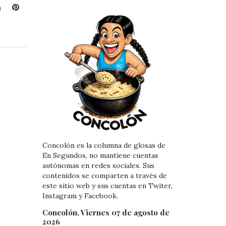
L
P
i
i
n
n
k
t
e
e
d
r
I
e
n
s
t
Concolón es la columna de glosas de
En Segundos, no mantiene cuentas
autónomas en redes sociales. Sus
contenidos se comparten a través de
este sitio web y sus cuentas en Twiter,
Instagram y Facebook.
Concolón, Viernes 07 de agosto de
2026