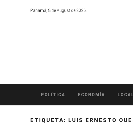
Skip
to
Panamá, 8 de August de 2026.
content
POLÍTICA
ECONOMÍA
LOCA
ETIQUETA:
LUIS ERNESTO QU