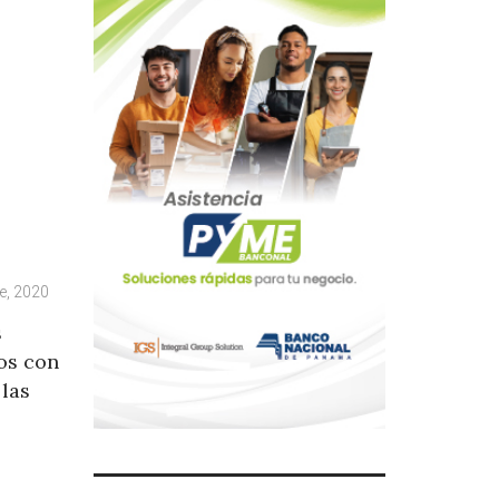
e, 2020
s
os con
 las