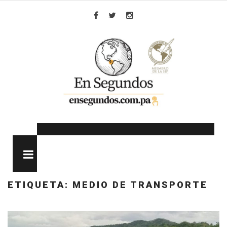
Skip
to
Facebook
Twitter
Instagram
content
MENU
ETIQUETA:
MEDIO DE TRANSPORTE