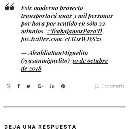
Este moderno proyecto
transportará unas 3 mil personas
por hora por sentido en sólo 22
minutos.
#TrabajamosParaTi
pic.twitter.com/rLK1sWDNz1
— AlcaldíaSanMiguelito
(@asanmiguelito)
30 de octubre
de 2018
WhatsApp
Facebook
Twitter
Google+
LinkedIn
Pinterest
0 comments
DEJA UNA RESPUESTA