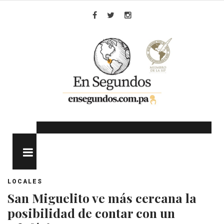
Skip
to
Facebook
Twitter
Instagram
content
MENU
LOCALES
San Miguelito ve más cercana la
posibilidad de contar con un