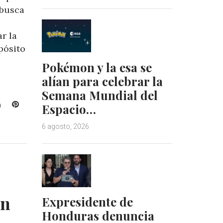
 busca
r la
pósito
Pokémon y la esa se
alían para celebrar la
Semana Mundial del
L
P
Espacio…
i
i
n
n
6 agosto, 2026
k
t
e
e
d
r
I
e
n
s
t
en
Expresidente de
Honduras denuncia