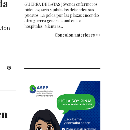
da
GUERRA DE BATAS Jóvenes enfermeros
piden espacio y jubilados defienden sus
puestos. La pelea por las plazas encendió
otra guerra generacional en los
hospitales. Mientras...
ción
Concolón anteriores >>
L
P
i
i
n
n
k
t
e
e
d
r
I
e
en
n
s
t