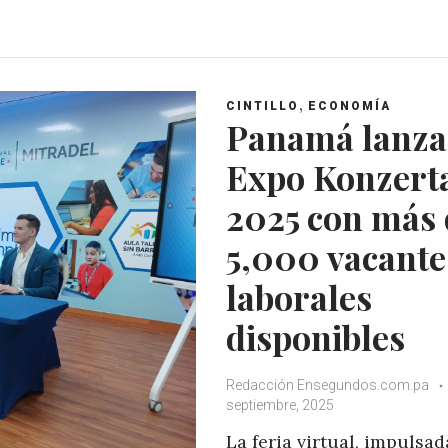
h
a
w
o
a
c
i
o
t
e
t
g
s
b
t
l
A
o
e
e
,
CINTILLO
ECONOMÍA
p
o
r
+
Panamá lanza
p
k
Expo Konzert
2025 con más 
5,000 vacante
laborales
disponibles
Redacción Ensegundos.com.pa
septiembre, 2025
La feria virtual, impulsad