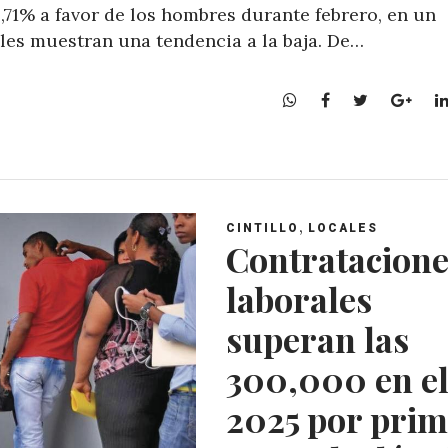
71% a favor de los hombres durante febrero, en un
ales muestran una tendencia a la baja. De…
W
F
T
G
h
a
w
o
a
c
i
o
t
e
t
g
s
b
t
l
A
o
e
e
,
CINTILLO
LOCALES
p
o
r
+
Contratacione
p
k
laborales
superan las
300,000 en e
2025 por pri