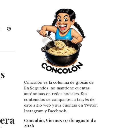
L
P
i
i
n
n
k
t
e
e
d
r
I
e
s
n
s
t
Concolón es la columna de glosas de
En Segundos, no mantiene cuentas
autónomas en redes sociales. Sus
contenidos se comparten a través de
l
este sitio web y sus cuentas en Twiter,
Instagram y Facebook.
mera
Concolón, Viernes 07 de agosto de
2026