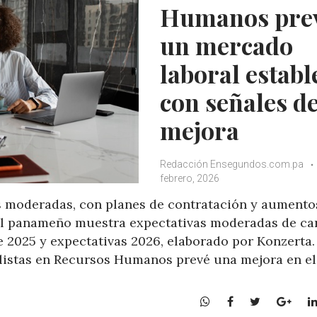
Humanos pre
un mercado
laboral establ
con señales d
mejora
Redacción Ensegundos.com.pa
febrero, 2026
s moderadas, con planes de contratación y aumento
al panameño muestra expectativas moderadas de car
e 2025 y expectativas 2026, elaborado por Konzerta.
alistas en Recursos Humanos prevé una mejora en e
W
F
T
G