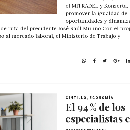
el MITRADEL y Konzerta,
promover la igualdad de
oportunidades y dinamiza
 de ruta del presidente José Raúl Mulino Con el pro
o al mercado laboral, el Ministerio de Trabajo y
W
F
T
G
h
a
w
o
a
c
i
o
t
e
t
g
s
b
t
l
A
o
e
e
,
CINTILLO
ECONOMÍA
p
o
r
+
El 94 % de los
p
k
especialistas 
recursos