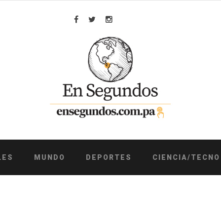
Facebook
Twitter
Instagram
LES
MUNDO
DEPORTES
CIENCIA/TECNO