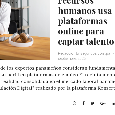
humanos usa
plataformas
online para
captar talento
Redacción Ensegundos.com.pa
septiembre, 2025
% de los expertos panameños consideran fundamenta
su perfil en plataformas de empleo El reclutamient
a realidad consolidada en el mercado laboral panam
lación Digital” realizado por la plataforma Konzert
W
F
T
G
h
a
w
o
a
c
i
o