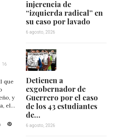
injerencia de
“izquierda radical” en
su caso por lavado
6 agosto, 2026
16
Detienen a
l que
exgobernador de
o
Guerrero por el caso
eño, y
de los 43 estudiantes
a, el…
de…
L
P
6 agosto, 2026
i
i
n
n