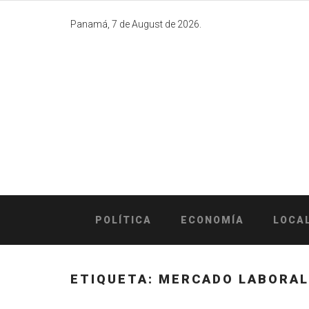
Skip
to
Panamá, 7 de August de 2026.
content
POLÍTICA
ECONOMÍA
LOCA
ETIQUETA:
MERCADO LABORAL