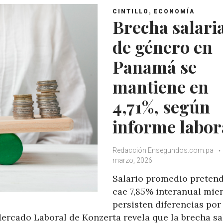
,
CINTILLO
ECONOMÍA
Brecha salari
de género en
Panamá se
mantiene en
4,71%, según
informe labor
Redacción Ensegundos.com.pa
marzo, 2026
Salario promedio preten
cae 7,85% interanual mie
persisten diferencias por
ercado Laboral de Konzerta revela que la brecha sa