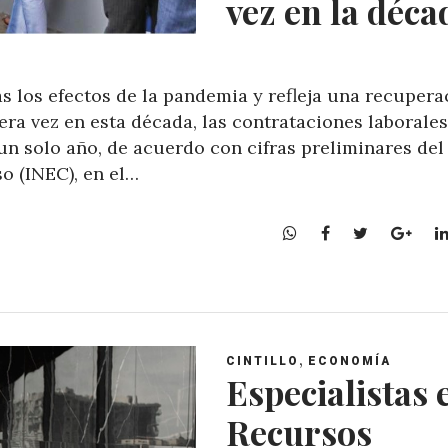
vez en la déca
s los efectos de la pandemia y refleja una recupera
ra vez en esta década, las contrataciones laborales
un solo año, de acuerdo con cifras preliminares del
so (INEC), en el…
W
F
T
G
h
a
w
o
a
c
i
o
t
e
t
g
s
b
t
l
A
o
e
e
,
CINTILLO
ECONOMÍA
p
o
r
+
Especialistas 
p
k
Recursos