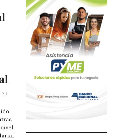
al
al
20
dido
ntras
 nivel
larial