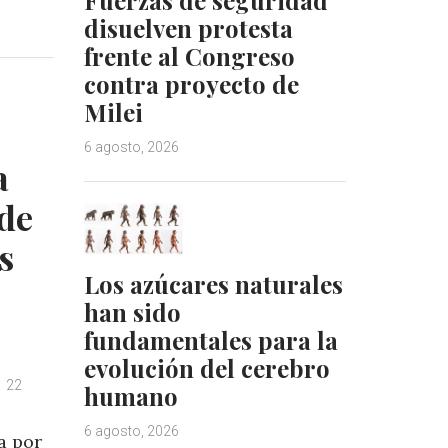
i
i
disuelven protesta
n
n
k
t
frente al Congreso
e
e
contra proyecto de
d
r
Milei
I
e
n
s
6 agosto, 2026
t
a
de
s
Los azúcares naturales
han sido
fundamentales para la
evolución del cerebro
22
humano
6 agosto, 2026
a por