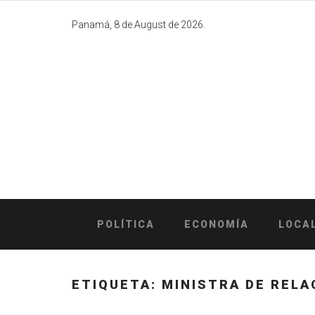
Skip
to
Panamá, 8 de August de 2026.
content
POLÍTICA
ECONOMÍA
LOCA
ETIQUETA:
MINISTRA DE RELA