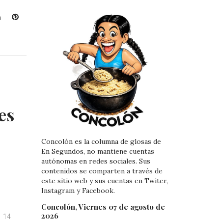
L
P
i
i
n
n
k
t
e
e
d
r
I
e
n
s
t
es
Concolón es la columna de glosas de
En Segundos, no mantiene cuentas
autónomas en redes sociales. Sus
contenidos se comparten a través de
este sitio web y sus cuentas en Twiter,
Instagram y Facebook.
Concolón, Viernes 07 de agosto de
2026
14