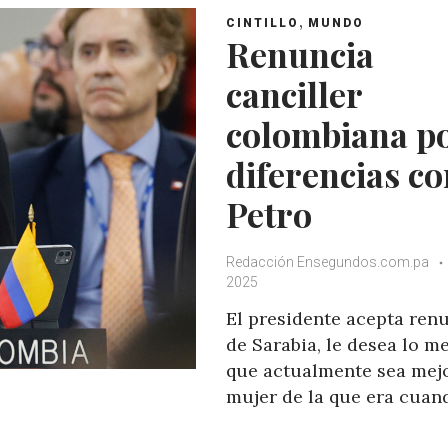
,
CINTILLO
MUNDO
Renuncia
canciller
colombiana p
diferencias c
Petro
Redacción Ensegundos.com.pa
2025
El presidente acepta ren
de Sarabia, le desea lo me
que actualmente sea mej
mujer de la que era cuan