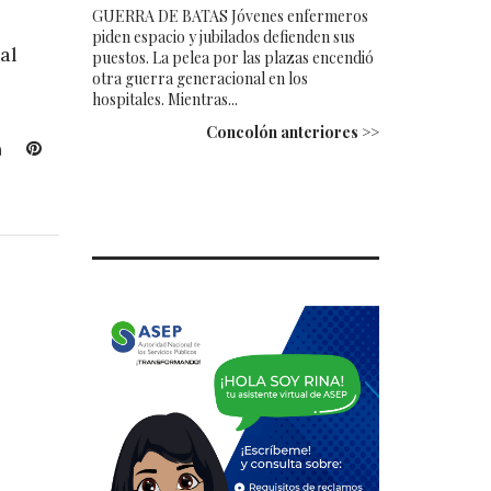
GUERRA DE BATAS Jóvenes enfermeros
piden espacio y jubilados defienden sus
al
puestos. La pelea por las plazas encendió
otra guerra generacional en los
hospitales. Mientras...
Concolón anteriores >>
L
P
i
i
n
n
k
t
e
e
d
r
I
e
n
s
t