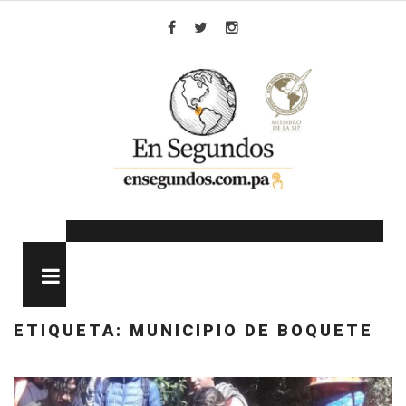
Skip
to
Facebook
Twitter
Instagram
content
MENU
ETIQUETA:
MUNICIPIO DE BOQUETE