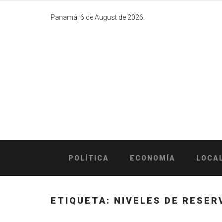
Skip
to
Panamá, 6 de August de 2026.
content
POLÍTICA
ECONOMÍA
LOCA
ETIQUETA:
NIVELES DE RESER