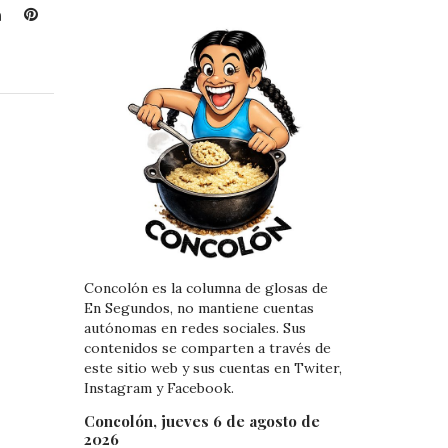
L
P
i
i
n
n
k
t
e
e
d
r
I
e
n
s
t
Concolón es la columna de glosas de
En Segundos, no mantiene cuentas
autónomas en redes sociales. Sus
contenidos se comparten a través de
este sitio web y sus cuentas en Twiter,
Instagram y Facebook.
Concolón, jueves 6 de agosto de
2026