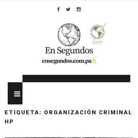
Skip
to
Facebook
Twitter
Instagram
content
MENU
ETIQUETA:
ORGANIZACIÓN CRIMINAL
HP