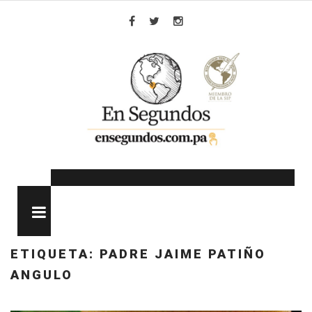
Skip
to
Facebook
Twitter
Instagram
content
MENU
ETIQUETA:
PADRE JAIME PATIÑO
ANGULO