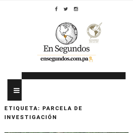
Skip
to
Facebook
Twitter
Instagram
content
MENU
ETIQUETA:
PARCELA DE
INVESTIGACIÓN