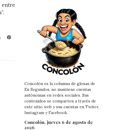
 entre
”.
L
P
i
i
n
n
k
t
e
e
d
r
I
e
n
s
Concolón es la columna de glosas de
En Segundos, no mantiene cuentas
t
autónomas en redes sociales. Sus
contenidos se comparten a través de
este sitio web y sus cuentas en Twiter,
Instagram y Facebook.
Concolón, jueves 6 de agosto de
2026