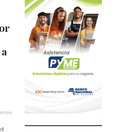
or
 a
iembre,
el