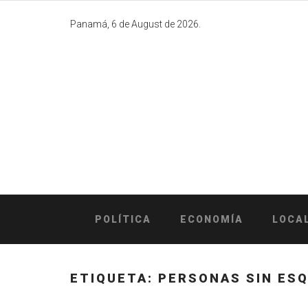
Skip
to
Panamá, 6 de August de 2026.
content
POLÍTICA
ECONOMÍA
LOCA
ETIQUETA:
PERSONAS SIN ES