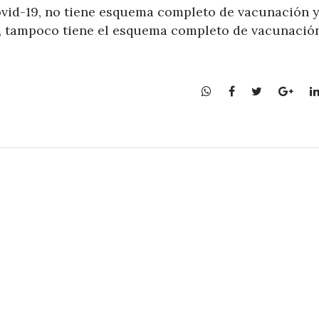
ovid-19, no tiene esquema completo de vacunación y
%, tampoco tiene el esquema completo de vacunación
W
F
T
G
h
a
w
o
a
c
i
o
t
e
t
g
s
b
t
l
A
o
e
e
p
o
r
+
p
k