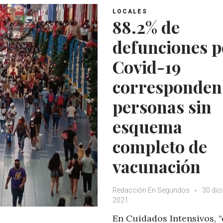
LOCALES
88.2% de
defunciones p
Covid-19
corresponden
personas sin
esquema
completo de
vacunación
Redacción En Segundos
30 dic
2021
En Cuidados Intensivos, “