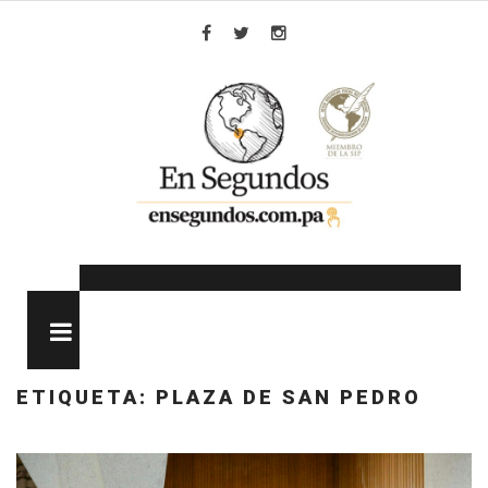
Skip
to
Facebook
Twitter
Instagram
content
MENU
ETIQUETA:
PLAZA DE SAN PEDRO