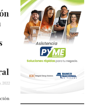
ión
a
s
ral
, 2022
ación