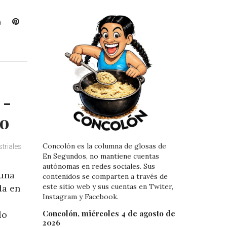
L
P
i
i
n
n
k
t
e
e
d
r
I
e
 -
n
s
t
mo
Concolón es la columna de glosas de
triales
En Segundos, no mantiene cuentas
autónomas en redes sociales. Sus
 una
contenidos se comparten a través de
este sitio web y sus cuentas en Twiter,
da en
Instagram y Facebook.
Concolón, miércoles 4 de agosto de
lo
2026