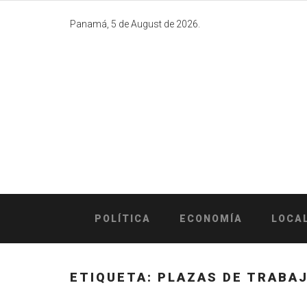
Skip
to
Panamá, 5 de August de 2026.
content
POLÍTICA
ECONOMÍA
LOCA
ETIQUETA:
PLAZAS DE TRABA