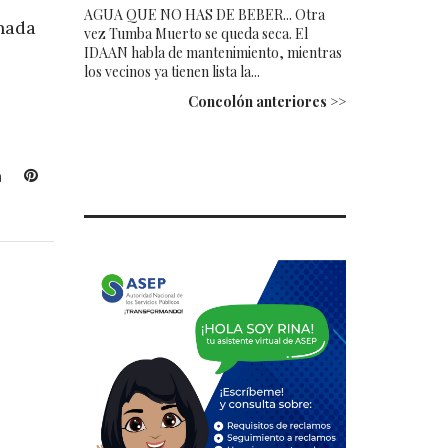
AGUA QUE NO HAS DE BEBER... Otra
nada
vez Tumba Muerto se queda seca. El
IDAAN habla de mantenimiento, mientras
los vecinos ya tienen lista la...
Concolón anteriores >>
L
P
i
i
n
n
k
t
e
e
d
r
I
e
n
s
t