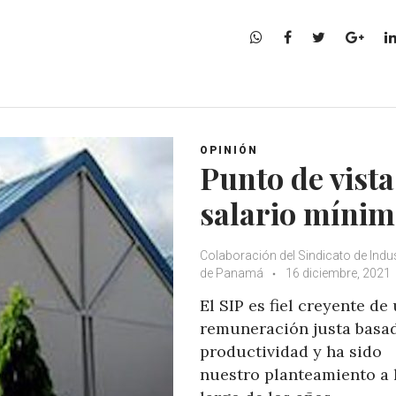
W
F
T
G
h
a
w
o
a
c
i
o
t
e
t
g
s
b
t
l
A
o
e
e
OPINIÓN
p
o
r
+
Punto de vista
p
k
salario míni
Colaboración del Sindicato de Indus
de Panamá
16 diciembre, 2021
El SIP es fiel creyente de
remuneración justa basa
productividad y ha sido
nuestro planteamiento a 